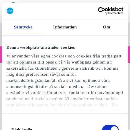
Lös in SuperPresentkort
Samtycke
Information
Om
SuperPresentkortet
Se alla
Kategorier
Sv
presenter
Denna webbplats använder cookies
Handlar du som företag?
Vi använder våra egna cookies och cookies från tredje part
Behöver du kvitton med företagsuppgifter, fakturabetalning, åtkomst för flera användare eller skräddarsydda lösningar?
för att optimera ditt besök på vår webbplats genom att
Läs mer
säkerställa funktionaliteten, generera statistik och komma
ihåg dina preferenser, såväl som för
marknadsföringsändamål, så att vi kan optimera våra
annonseringsinitiativ på sociala medier. Dessutom
använder vi cookies för att visa funktioner för användning i
samband med sociala medier. Vi använder endast cookies
som kräver ditt samtycke när du har godkänt nedan. Du
kan när som helst återkalla ditt samtycke. Observera att vår
webbplats möjligen inte fungerar optimalt om du inte
accepterar cookies eller återkallar ditt samtycke. När vi
Samtyckesval
använder cookies behandlar vi kort din IP-adress. IP-
Nödvändig