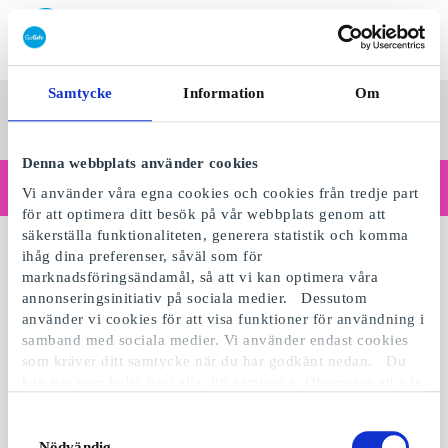
Lös in SuperPresentkort
Samtycke
Information
Om
SuperPresentkortet
Se alla
Kategorier
Sv
presenter
Denna webbplats använder cookies
Handlar du som företag?
Vi använder våra egna cookies och cookies från tredje part
Behöver du kvitton med företagsuppgifter, fakturabetalning, åtkomst för flera användare eller skräddarsydda lösningar?
för att optimera ditt besök på vår webbplats genom att
Läs mer
säkerställa funktionaliteten, generera statistik och komma
ihåg dina preferenser, såväl som för
marknadsföringsändamål, så att vi kan optimera våra
annonseringsinitiativ på sociala medier. Dessutom
använder vi cookies för att visa funktioner för användning i
samband med sociala medier. Vi använder endast cookies
som kräver ditt samtycke när du har godkänt nedan. Du
kan när som helst återkalla ditt samtycke. Observera att vår
webbplats möjligen inte fungerar optimalt om du inte
accepterar cookies eller återkallar ditt samtycke. När vi
Samtyckesval
använder cookies behandlar vi kort din IP-adress. IP-
Nödvändig