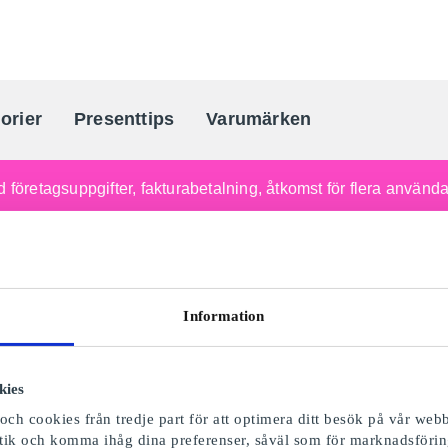
orier
Presenttips
Varumärken
Sveriges största presentkortporta
 företagsuppgifter, fakturabetalning, åtkomst för flera använd
Information
kies
ch cookies från tredje part för att optimera ditt besök på vår webb
istik och komma ihåg dina preferenser, såväl som för marknadsförin