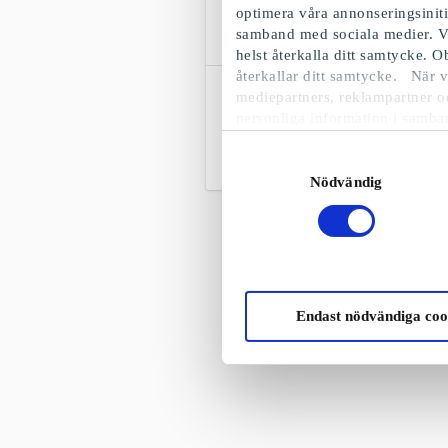
optimera våra annonseringsinit
samband med sociala medier. V
helst återkalla ditt samtycke. 
återkallar ditt samtycke. När v
ILVA SE Presentkort
mediepartners, reklampartner o
Ett brett urval av möbler och
personliga information i samba
heminredning för alla hem
Samtyckesval
Från
100 kr
Nödvändig
Endast nödvändiga coo