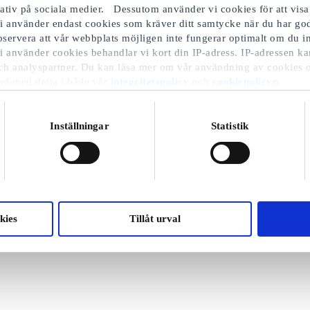
iativ på sociala medier. Dessutom använder vi cookies för att visa
i använder endast cookies som kräver ditt samtycke när du har 
Observera att vår webbplats möjligen inte fungerar optimalt om du in
i använder cookies behandlar vi kort din IP-adress. IP-adressen ka
ch analyspartner. Du kan läsa mer om vår användning av cookies 
nd med detta i både vår
integritetspolicy
och
cookiepolicyn
.
Inställningar
Statistik
kies
Tillåt urval