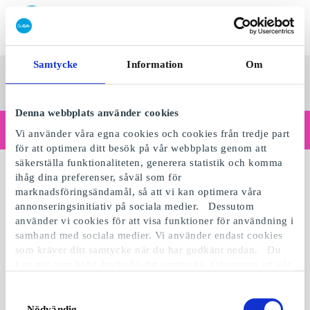
Lös in SuperPresentkort
Samtycke
Information
Om
SuperPresentkortet
Se alla
Kategorier
Sv
presenter
Denna webbplats använder cookies
Handlar du som företag?
Vi använder våra egna cookies och cookies från tredje part
Behöver du kvitton med företagsuppgifter, fakturabetalning, åtkomst för flera användare eller skräddarsydda lösningar?
för att optimera ditt besök på vår webbplats genom att
Läs mer
säkerställa funktionaliteten, generera statistik och komma
ihåg dina preferenser, såväl som för
marknadsföringsändamål, så att vi kan optimera våra
annonseringsinitiativ på sociala medier. Dessutom
använder vi cookies för att visa funktioner för användning i
samband med sociala medier. Vi använder endast cookies
som kräver ditt samtycke när du har godkänt nedan. Du
kan när som helst återkalla ditt samtycke. Observera att vår
webbplats möjligen inte fungerar optimalt om du inte
accepterar cookies eller återkallar ditt samtycke. När vi
Samtyckesval
använder cookies behandlar vi kort din IP-adress. IP-
Nödvändig