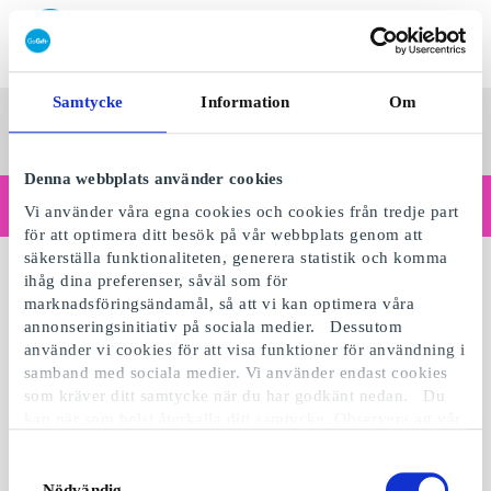
Lös in SuperPresentkort
Samtycke
Information
Om
SuperPresentkortet
Se alla
Kategorier
Sv
presenter
Denna webbplats använder cookies
Handlar du som företag?
Vi använder våra egna cookies och cookies från tredje part
Behöver du kvitton med företagsuppgifter, fakturabetalning, åtkomst för flera användare eller skräddarsydda lösningar?
för att optimera ditt besök på vår webbplats genom att
Läs mer
säkerställa funktionaliteten, generera statistik och komma
ihåg dina preferenser, såväl som för
marknadsföringsändamål, så att vi kan optimera våra
annonseringsinitiativ på sociala medier. Dessutom
använder vi cookies för att visa funktioner för användning i
samband med sociala medier. Vi använder endast cookies
som kräver ditt samtycke när du har godkänt nedan. Du
kan när som helst återkalla ditt samtycke. Observera att vår
webbplats möjligen inte fungerar optimalt om du inte
accepterar cookies eller återkallar ditt samtycke. När vi
Samtyckesval
använder cookies behandlar vi kort din IP-adress. IP-
Nödvändig