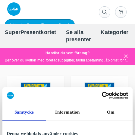
Lös in SuperPresentkort
SuperPresentkortet
Se alla
Kategorier
Sv
presenter
Handlar du som företag?
Behöver du kvitton med företagsuppgifter, fakturabetalning, åtkomst för flera användare eller skräddarsydda lösningar?
Läs mer
Samtycke
Information
Om
Denna webbplats använder cookies