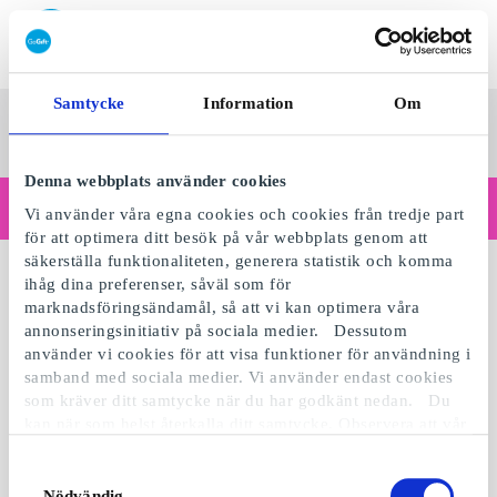
Lös in SuperPresentkort
Samtycke
Information
Om
SuperPresentkortet
Se alla
Kategorier
Sv
presenter
Denna webbplats använder cookies
Handlar du som företag?
Vi använder våra egna cookies och cookies från tredje part
Behöver du kvitton med företagsuppgifter, fakturabetalning, åtkomst för flera användare eller skräddarsydda lösningar?
för att optimera ditt besök på vår webbplats genom att
Läs mer
säkerställa funktionaliteten, generera statistik och komma
Inga produkter att visa.
ihåg dina preferenser, såväl som för
marknadsföringsändamål, så att vi kan optimera våra
annonseringsinitiativ på sociala medier. Dessutom
använder vi cookies för att visa funktioner för användning i
samband med sociala medier. Vi använder endast cookies
som kräver ditt samtycke när du har godkänt nedan. Du
kan när som helst återkalla ditt samtycke. Observera att vår
webbplats möjligen inte fungerar optimalt om du inte
accepterar cookies eller återkallar ditt samtycke. När vi
Samtyckesval
använder cookies behandlar vi kort din IP-adress. IP-
Nödvändig