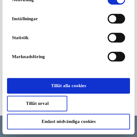
adressen kan delas med våra sociala mediepartners,
reklampartner och analyspartner. Du kan läsa mer om vår
användning av cookies och behandlingen av din personliga
Inställningar
information i samband med detta i både vår
integritetspolicy
och
cookiepolicyn
.
Statistik
Marknadsföring
Tillåt alla cookies
Tillåt urval
Villkor
Endast nödvändiga cookies
Språk
Land/Region
Valuta
Hjälp och annullering
Uppdatera cookie-samtycke