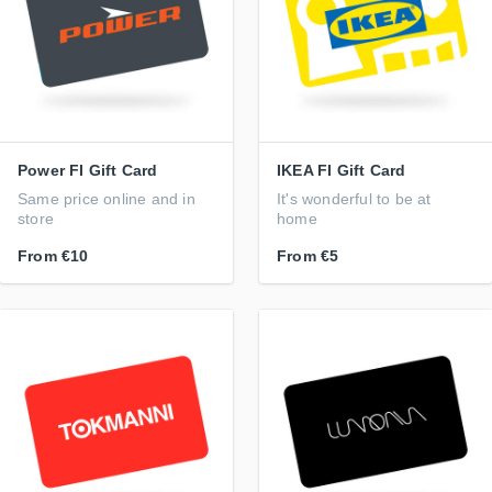
Power FI Gift Card
IKEA FI Gift Card
Same price online and in
It's wonderful to be at
store
home
From
€10
From
€5