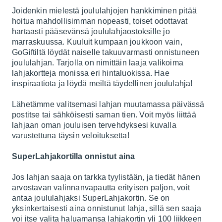
Joidenkin mielestä joululahjojen hankkiminen pitää
hoitua mahdollisimman nopeasti, toiset odottavat
hartaasti pääsevänsä joululahjaostoksille jo
marraskuussa. Kuuluit kumpaan joukkoon vain,
GoGiftiltä löydät naiselle takuuvarmasti onnistuneen
joululahjan. Tarjolla on nimittäin laaja valikoima
lahjakortteja monissa eri hintaluokissa. Hae
inspiraatiota ja löydä meiltä täydellinen joululahja!
Lähetämme valitsemasi lahjan muutamassa päivässä
postitse tai sähköisesti saman tien. Voit myös liittää
lahjaan oman jouluisen tervehdyksesi kuvalla
varustettuna täysin veloituksetta!
SuperLahjakortilla onnistut aina
Jos lahjan saaja on tarkka tyylistään, ja tiedät hänen
arvostavan valinnanvapautta erityisen paljon, voit
antaa joululahjaksi
SuperLahjakortin
. Se on
yksinkertaisesti aina onnistunut lahja, sillä sen saaja
voi itse valita haluamansa lahjakortin yli 100 liikkeen