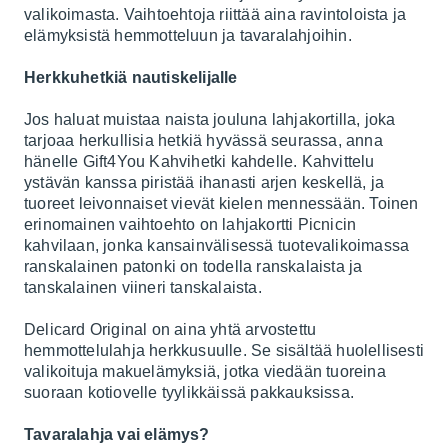
valikoimasta. Vaihtoehtoja riittää aina ravintoloista ja
elämyksistä hemmotteluun ja tavaralahjoihin.
Herkkuhetkiä nautiskelijalle
Jos haluat muistaa naista jouluna lahjakortilla, joka
tarjoaa herkullisia hetkiä hyvässä seurassa, anna
hänelle
Gift4You Kahvihetki kahdelle
. Kahvittelu
ystävän kanssa piristää ihanasti arjen keskellä, ja
tuoreet leivonnaiset vievät kielen mennessään. Toinen
erinomainen vaihtoehto on lahjakortti
Picnicin
kahvilaan, jonka kansainvälisessä tuotevalikoimassa
ranskalainen patonki on todella ranskalaista ja
tanskalainen viineri tanskalaista.
Delicard Original
on aina yhtä arvostettu
hemmottelulahja herkkusuulle. Se sisältää huolellisesti
valikoituja makuelämyksiä, jotka viedään tuoreina
suoraan kotiovelle tyylikkäissä pakkauksissa.
Tavaralahja vai elämys?