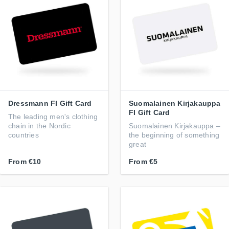
Dressmann FI Gift Card
Suomalainen Kirjakauppa
FI Gift Card
The leading men's clothing
chain in the Nordic
Suomalainen Kirjakauppa –
countries
the beginning of something
great
From
€10
From
€5