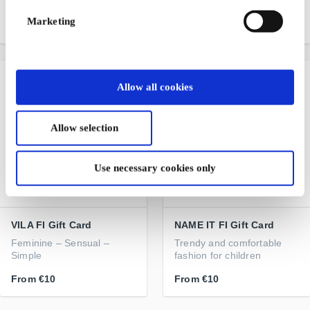
shopping experience
Marketing
From
€5
From
€10
Allow all cookies
Allow selection
Use necessary cookies only
VILA FI Gift Card
NAME IT FI Gift Card
Feminine – Sensual –
Trendy and comfortable
Simple
fashion for children
From
€10
From
€10