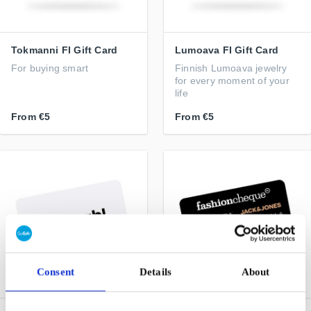
Tokmanni FI Gift Card
Lumoava FI Gift Card
For buying smart
Finnish Lumoava jewelry
for every moment of your
life
From
€5
From
€5
Consent
Details
About