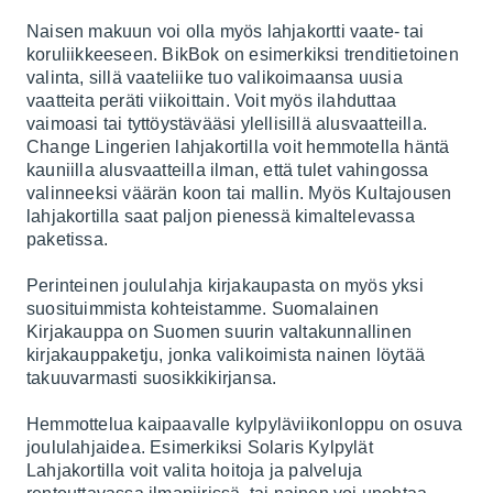
Naisen makuun voi olla myös lahjakortti vaate- tai
koruliikkeeseen.
BikBok
on esimerkiksi trenditietoinen
valinta, sillä vaateliike tuo valikoimaansa uusia
vaatteita peräti viikoittain. Voit myös ilahduttaa
vaimoasi tai tyttöystävääsi ylellisillä alusvaatteilla.
Change Lingerien
lahjakortilla voit hemmotella häntä
kauniilla alusvaatteilla ilman, että tulet vahingossa
valinneeksi väärän koon tai mallin. Myös
Kultajousen
lahjakortilla saat paljon pienessä kimaltelevassa
paketissa.
Perinteinen joululahja kirjakaupasta on myös yksi
suosituimmista kohteistamme.
Suomalainen
Kirjakauppa
on Suomen suurin valtakunnallinen
kirjakauppaketju, jonka valikoimista nainen löytää
takuuvarmasti suosikkikirjansa.
Hemmottelua kaipaavalle kylpyläviikonloppu on osuva
joululahjaidea. Esimerkiksi
Solaris Kylpylät
Lahjakortilla
voit valita hoitoja ja palveluja