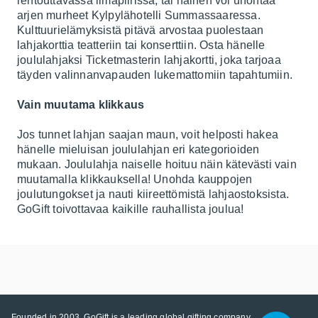
rentouttavassa ilmapiirissä, tai nainen voi unohtaa
arjen murheet
Kylpylähotelli Summassaaressa
.
Kulttuurielämyksistä pitävä arvostaa puolestaan
lahjakorttia teatteriin tai konserttiin. Osta hänelle
joululahjaksi
Ticketmasterin
lahjakortti, joka tarjoaa
täyden valinnanvapauden lukemattomiin tapahtumiin.
Vain muutama klikkaus
Jos tunnet lahjan saajan maun, voit helposti hakea
hänelle mieluisan joululahjan eri kategorioiden
mukaan. Joululahja naiselle hoituu näin kätevästi vain
muutamalla klikkauksella! Unohda kauppojen
joulutungokset ja nauti kiireettömistä lahjaostoksista.
GoGift toivottavaa kaikille rauhallista joulua!
Founded in 2003, GoGift is a leading global gifting company.