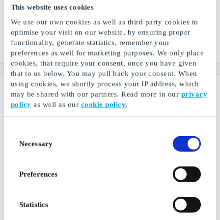
Kappahl FI Gift Card
Fashioncheque FI Gift
This website uses cookies
Card
Fashion for the whole
We use our own cookies as well as third party cookies to
family
A fashion gift card for many
optimise your visit on our website, by ensuring proper
retail and online stores
functionality, generate statistics, remember your
From
€20
From
€10
preferences as well for marketing purposes. We only place
cookies, that require your consent, once you have given
that to us below. You may pull back your consent. When
using cookies, we shortly process your IP address, which
may be shared with our partners. Read more in our
privacy
policy
as well as our
cookie policy
.
Consent
Necessary
Selection
Preferences
Vero Moda FI Gift Card
Jack & Jones FI Gift Card
Surprise someone you care
Men's jeans
Statistics
about with a special