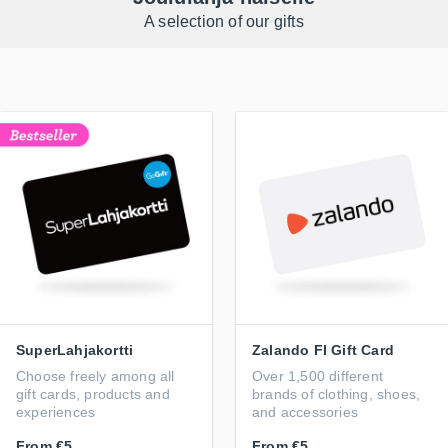
A selection of our gifts
SuperLahjakortti
Zalando FI Gift Card
Choose freely among all
Over 1,500 different
gift cards, products and
brands of clothing, shoes,
experiences
and accessories
From
€5
From
€5