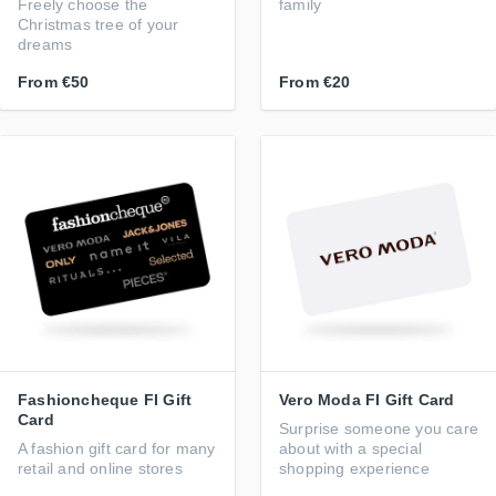
Freely choose the
family
Christmas tree of your
dreams
From
€50
From
€20
Fashioncheque FI Gift
Vero Moda FI Gift Card
Card
Surprise someone you care
A fashion gift card for many
about with a special
retail and online stores
shopping experience