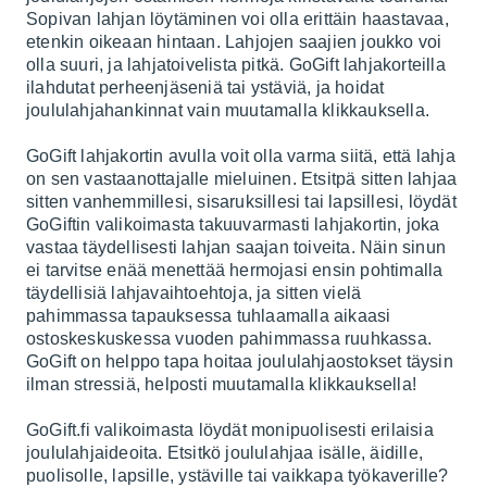
Sopivan lahjan löytäminen voi olla erittäin haastavaa,
etenkin oikeaan hintaan. Lahjojen saajien joukko voi
olla suuri, ja lahjatoivelista pitkä. GoGift lahjakorteilla
ilahdutat perheenjäseniä tai ystäviä, ja hoidat
joululahjahankinnat vain muutamalla klikkauksella.
GoGift lahjakortin avulla voit olla varma siitä, että lahja
on sen vastaanottajalle mieluinen. Etsitpä sitten lahjaa
sitten vanhemmillesi, sisaruksillesi tai lapsillesi, löydät
GoGiftin valikoimasta takuuvarmasti lahjakortin, joka
vastaa täydellisesti lahjan saajan toiveita. Näin sinun
ei tarvitse enää menettää hermojasi ensin pohtimalla
täydellisiä lahjavaihtoehtoja, ja sitten vielä
pahimmassa tapauksessa tuhlaamalla aikaasi
ostoskeskuskessa vuoden pahimmassa ruuhkassa.
GoGift on helppo tapa hoitaa joululahjaostokset täysin
ilman stressiä, helposti muutamalla klikkauksella!
GoGift.fi valikoimasta löydät monipuolisesti erilaisia
joululahjaideoita. Etsitkö joululahjaa isälle, äidille,
puolisolle, lapsille, ystäville tai vaikkapa työkaverille?