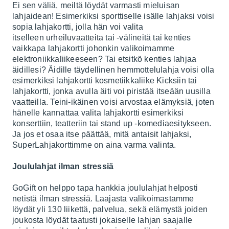
Ei sen väliä, meiltä löydät varmasti mieluisan
lahjaidean! Esimerkiksi sporttiselle isälle lahjaksi voisi
sopia lahjakortti, jolla hän voi valita
itselleen
urheiluvaatteita
tai -välineitä tai kenties
vaikkapa lahjakortti johonkin valikoimamme
elektroniikkaliikeesee
n? Tai etsitkö kenties lahjaa
äidillesi? Äidille täydellinen hemmottelulahja voisi olla
esimerkiksi lahjakortti kosmetiikkaliike Kicksiin tai
lahjakortti, jonka avulla äiti voi piristää itseään uusilla
vaatteilla. Teini-ikäinen voisi arvostaa elämyksiä, joten
hänelle kannattaa valita lahjakortti esimerkiksi
konserttiin, teatteriin tai stand up -komediaesitykseen.
Ja jos et osaa itse päättää, mitä antaisit lahjaksi,
SuperLahjakorttimme on aina varma valinta.
Joululahjat ilman stressiä
GoGift on helppo tapa hankkia joululahjat helposti
netistä ilman stressiä. Laajasta valikoimastamme
löydät yli 130 liikettä, palvelua, sekä elämystä joiden
joukosta löydät taatusti jokaiselle lahjan saajalle