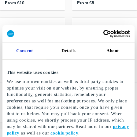
From
€10
From
€5
Consent
Details
About
This website uses cookies
We use our own cookies as well as third party cookies to
optimise your visit on our website, by ensuring proper
Jack & Jones FI Gift Card
VILA FI Gift Card
functionality, generate statistics, remember your
Men's jeans
Feminine – Sensual –
preferences as well for marketing purposes. We only place
Simple
cookies, that require your consent, once you have given
that to us below. You may pull back your consent. When
From
€10
From
€10
using cookies, we shortly process your IP address, which
may be shared with our partners. Read more in our
privacy
policy
as well as our
cookie policy
.