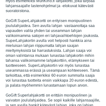
myös esimerkiksi MunKino.fi lahjakortti, joka tarjoaa
lahjansaajalle lastenohjelmat ja -elokuvat kätevästi
suoratoistona.
GoGift SuperLahjakortti on erityisen monipuolinen
joululahjaidea. Sen avulla lahjan vastaanottaja saa
vapauden valita yhden tai useamman lahjan
valikoimamma satojen eri lahjavaihtoehtojen joukosta.
SuperLahjakortin avulla voit helposti hankkia aina
mieluisan lahjan riippumatta lahjan saajan
mieltymyksistä tai harrastuksista. Lahjan saaja voi
oman valintansa mukaan lunastaa lahjakortin mihin
tahansa valikoimamme lahjakorttiin, elämykseen tai
tuotteeseen. SuperLahjakortin voi myös lunastaa
useammassa erässä ja useampaan kohteeseen. Tämä
tarkoittaa, että esimerkiksi 60 euron summalla saaja
voi lunastaa tuotteita ensin vaikkapa 20 euron edestä,
ja palata myöhemmin lunastamaan lopun arvon.
GoGift Superlahjakortti on erittäin monipuolinen ja
vaivaton joululahjaidea. Se sopii kaikille lahjansaajille,
ja sen avulla hankit kätevästi lahjan, joka on lahjan