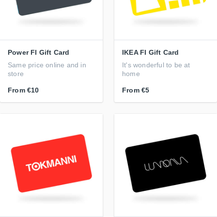
Power FI Gift Card
IKEA FI Gift Card
Same price online and in
It's wonderful to be at
store
home
From
€10
From
€5