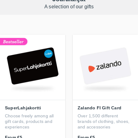
A selection of our gifts
SuperLahjakortti
Zalando FI Gift Card
Choose freely among all
Over 1,500 different
gift cards, products and
brands of clothing, shoes,
experiences
and accessories
From
€5
From
€5