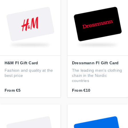
H&M FI Gift Card
Dressmann FI Gift Card
Fashion and quality at the
The leading men's clothing
best price
chain in the Nordic
countries
From
€5
From
€10