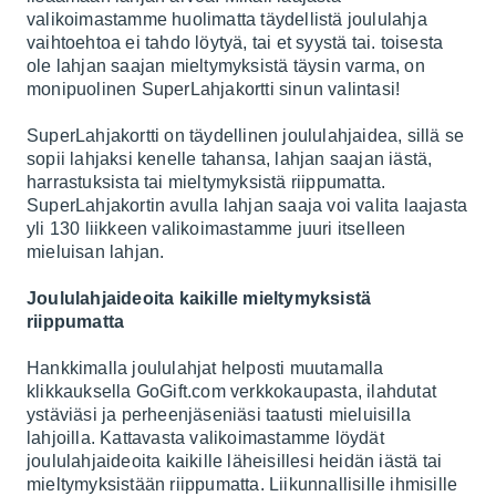
valikoimastamme huolimatta täydellistä joululahja
vaihtoehtoa ei tahdo löytyä, tai et syystä tai. toisesta
ole lahjan saajan mieltymyksistä täysin varma, on
monipuolinen
SuperLahjakortti
sinun valintasi!
SuperLahjakortti on täydellinen joululahjaidea, sillä se
sopii lahjaksi kenelle tahansa, lahjan saajan iästä,
harrastuksista tai mieltymyksistä riippumatta.
SuperLahjakortin avulla lahjan saaja voi valita laajasta
yli 130 liikkeen valikoimastamme juuri itselleen
mieluisan lahjan.
Joululahjaideoita kaikille mieltymyksistä
riippumatta
Hankkimalla joululahjat helposti muutamalla
klikkauksella GoGift.com verkkokaupasta, ilahdutat
ystäviäsi ja perheenjäseniäsi taatusti mieluisilla
lahjoilla. Kattavasta valikoimastamme löydät
joululahjaideoita kaikille läheisillesi heidän iästä tai
mieltymyksistään riippumatta. Liikunnallisille ihmisille