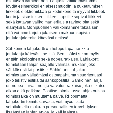
mieluisan vaihtoehdon. Laajasta valikoimastamme
löydät esimerkiksi erilaisest muodin ja pukeutumisen
liikkeet, elektroniikkaa ja kodinkoneita myyvät liikkeet,
kodin ja sisustuksen liikkeet, lapsille sopivat liikkeet
sekä kattavan valikoiman erilaisia ravintoloita sekä
elämyksiä. Monipuolinen valikoimamme takaa sen,
että voimme tarjota jokaiseen makuun sopivia
joululahjaideoita kätevästi netissä.
Sähköinen lahjakortti
on helppo tapa hankkia
joululahja kätevästi netistä. Sen lisäksi se on myös
erittäin ekologinen sekä nopea ratkaisu. Lahjakortti
toimitetaan lahjan saajalle valintasi mukaan joko
sähköisesti tai postitse. Sähköinen lahjakortti
toimitetaan välittömästi ostotapahtuman suoritettuasi
joko tekstiviestillä tai sähköpostilla. Sähköinen lahja
on nopea, turvallinen ja vaivaton ratkaisu joka ei katso
aikaa eikä paikkaa! Postitse toimitetussa lahjakortissa
toimitusaika on muutama päivä. Riippumatta
lahjakortin toimitustavasta, voit myös lisätä
veloituksetta mukaan persoonallisen tervehdyksen
lisäämään lahjan arvoa. Mikäli laajasta