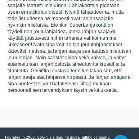
saajalle taatusti mieluinen. Lahjakortteja pidetään
usein ennakkoluuloisesti tylsinä lahjaideoina, mutta
todellisuudessa ne monesti ovat lahjansaajalle
hyvinkin mieluisia. Etenkin SuperLahjakortti on
täydellinen joululahjaidea, jonka lahjan saaja oi
käyttää joustavasti mihin tahansa valikoimamme
liikeeseen! Näin sinä voit hoitaa joululahjaostokset
kätevästi netissä, ja lahjan saaja saa taatusti mieluisan
joululahjan. Näin säästät aikaa sekä vaivaa, ja vältyt
epämieluisan lahjan ostosta aiheutuvilta kiusallisilta
tilanteilta. GoGiftin joustava toimitus takaa sen, että
lahjan saaja saa lahjansa nopeasti. Ja lahjan antajana
sinä puolestasi voit halutessasi liittää mukaan
persoonallisen tervehdyksen täysin veloituksetta.
Founded in 2003, GoGift is a leading global gifting company.