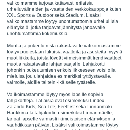
valikoimamme tarjoaa kattavasti erilaisia
urheiluvälineiden ja -vaatteiden verkkokauppoja kuten
XXL Sports & Outdoor sekä Stadium. Lisäksi
valikoimastamme löytyy unohtumattomia urheilullisia
elämyksiä
, jotka tarjoavat jännitystä janoavalle
unohtumattomia kokemuksia.
Muotia ja pukeutumista rakastavalle valikoimastamme
löytyy puolestaan lukuisia vaatteita ja asusteita myyviä
muotiliikkeitä
, joista löydät viimeisimmät trendivaatteet
muotia rakastavalle lahjan saajalle. Lahjakortti
johonkin pukeutumisen erikoisliikkeeseen voisi olla
mieluisa joululahjaidea esimerkiksi tyttöystävälle,
vaimolle, äidille tai teini-ikäiselle tyttärelle.
Valikoimastamme löytyy myös
lapsille
sopivia
lahjakortteja. Tällaisia ovat esimerkiksi Lindex,
Zalando Kids, Sea Life, Feetfirst sekä Linnanmäki.
Hankkimalla lahjakortin esimerkiksi Linnanmäelle,
tarjoat lapselle varmasti ikimuistoisen elämyksen ja
vauhdikkaan päivän. Lisäksi valikoimastamme löytyy