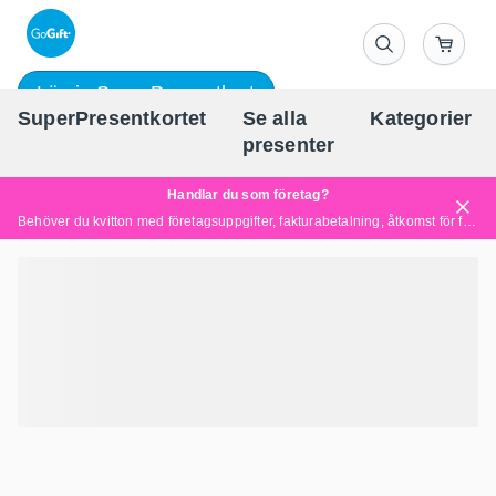
Lös in SuperPresentkort
SuperPresentkortet
Se alla
Kategorier
Sv
presenter
Handlar du som företag?
Behöver du kvitton med företagsuppgifter, fakturabetalning, åtkomst för flera användare eller skräddarsydda lösningar?
Läs mer