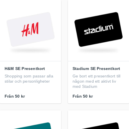
H&M SE Presentkort
Stadium SE Presentkort
Shopping som passar alla
Ge bort ett presentkort till
stilar och personligheter
någon med ett aktivt liv
med Stadium
Från
50 kr
Från
50 kr