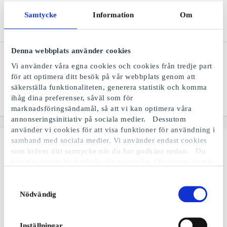
Samtycke
Information
Om
Denna webbplats använder cookies
Ticket SE Presentkort
Dressmann SE
Presentkort
Vi använder våra egna cookies och cookies från tredje part
Bästa reseutbudet, med
för att optimera ditt besök på vår webbplats genom att
hög service och lågt pris
Nordens ledande kedja
inom herrkläder
säkerställa funktionaliteten, generera statistik och komma
ihåg dina preferenser, såväl som för
Från
50 kr
Från
50 kr
marknadsföringsändamål, så att vi kan optimera våra
annonseringsinitiativ på sociala medier. Dessutom
använder vi cookies för att visa funktioner för användning i
samband med sociala medier. Vi använder endast cookies
som kräver ditt samtycke när du har godkänt nedan. Du
kan när som helst återkalla ditt samtycke. Observera att vår
webbplats möjligen inte fungerar optimalt om du inte
accepterar cookies eller återkallar ditt samtycke. När vi
Samtyckesval
använder cookies behandlar vi kort din IP-adress. IP-
Nödvändig
adressen kan delas med våra sociala mediepartners,
reklampartner och analyspartner. Du kan läsa mer om vår
användning av cookies och behandlingen av din personliga
Inställningar