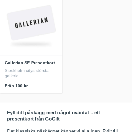
Gallerian SE Presentkort
Stockholm citys största
galleria
Från
100 kr
Fyll ditt påskägg med något oväntat - ett
presentkort från GoGift
Det klassiska påskägget känner vi alla igen. Fyllt till