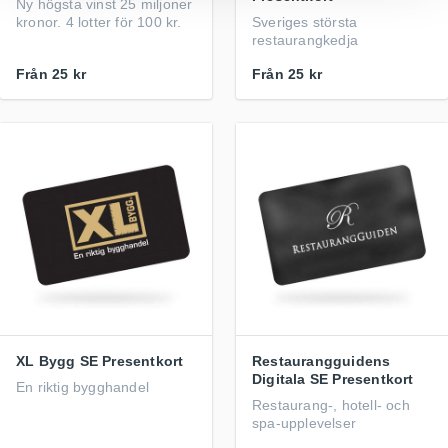
Ny högsta vinst 25 miljoner
kronor. 4 lotter för 100 kr.
Sveriges största
restaurangkedja
Från
25 kr
Från
25 kr
XL Bygg SE Presentkort
Restaurangguidens
Digitala SE Presentkort
En riktig bygghandel
Restaurang-, hotell- och
spa-upplevelser