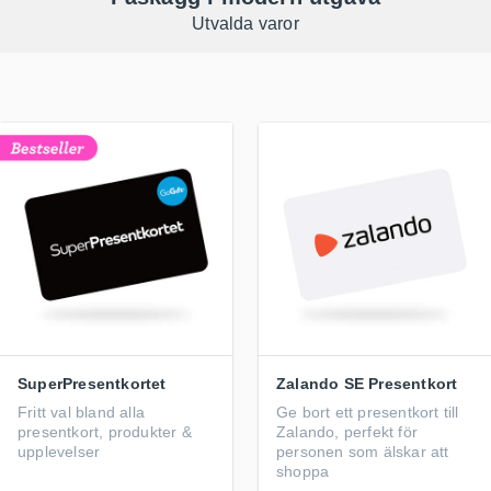
Utvalda varor
SuperPresentkortet
Zalando SE Presentkort
Fritt val bland alla
Ge bort ett presentkort till
presentkort, produkter &
Zalando, perfekt för
upplevelser
personen som älskar att
shoppa