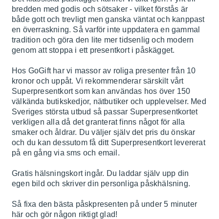
bredden med godis och sötsaker - vilket förstås är
både gott och trevligt men ganska väntat och kanppast
en överraskning. Så varför inte uppdatera en gammal
tradition och göra den lite mer tidsenlig och modern
genom att stoppa i ett presentkort i påskägget.
Hos GoGift har vi massor av roliga presenter från 10
kronor och uppåt. Vi rekommenderar särskilt vårt
Superpresentkort som kan användas hos över 150
välkända butikskedjor, nätbutiker och upplevelser. Med
Sveriges största utbud så passar Superpresentkortet
verkligen alla då det granterat finns något för alla
smaker och åldrar. Du väljer själv det pris du önskar
och du kan dessutom få ditt Superpresentkort levererat
på en gång via sms och email.
Gratis hälsningskort ingår. Du laddar själv upp din
egen bild och skriver din personliga påskhälsning.
Så fixa den bästa påskpresenten på under 5 minuter
här och gör någon riktigt glad!