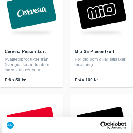
Cervera Presentkort
Mio SE Presentkort
Kvalitetsprodukter från
För dig som gillar stilsäker
Sveriges ledande aktör
inredning
inom kök och hem
Från
50 kr
Från
100 kr