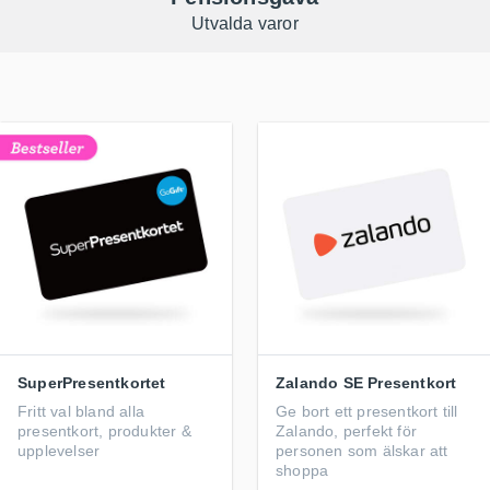
Utvalda varor
SuperPresentkortet
Zalando SE Presentkort
Fritt val bland alla
Ge bort ett presentkort till
presentkort, produkter &
Zalando, perfekt för
upplevelser
personen som älskar att
shoppa