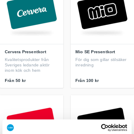
Cervera Presentkort
Mio SE Presentkort
Kvalitetsprodukter från
För dig som gillar stilsäker
Sveriges ledande aktör
inredning
inom kök och hem
Från
50 kr
Från
100 kr