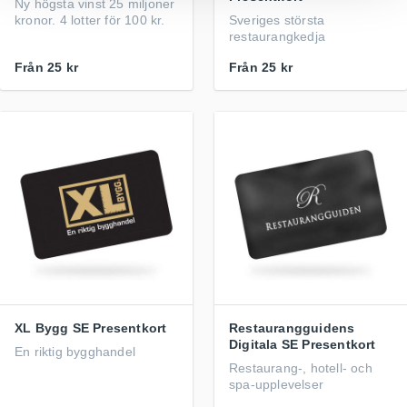
Ny högsta vinst 25 miljoner
kronor. 4 lotter för 100 kr.
Sveriges största
restaurangkedja
Från
25 kr
Från
25 kr
XL Bygg SE Presentkort
Restaurangguidens
Digitala SE Presentkort
En riktig bygghandel
Restaurang-, hotell- och
spa-upplevelser