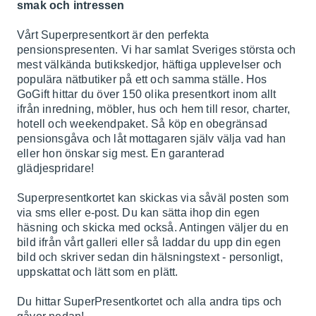
smak och intressen
Vårt Superpresentkort är den perfekta
pensionspresenten. Vi har samlat Sveriges största och
mest välkända butikskedjor, häftiga upplevelser och
populära nätbutiker på ett och samma ställe. Hos
GoGift hittar du över 150 olika presentkort inom allt
ifrån inredning, möbler, hus och hem till resor, charter,
hotell och weekendpaket. Så köp en obegränsad
pensionsgåva och låt mottagaren själv välja vad han
eller hon önskar sig mest. En garanterad
glädjespridare!
Superpresentkortet kan skickas via såväl posten som
via sms eller e-post. Du kan sätta ihop din egen
häsning och skicka med också. Antingen väljer du en
bild ifrån vårt galleri eller så laddar du upp din egen
bild och skriver sedan din hälsningstext - personligt,
uppskattat och lätt som en plätt.
Du hittar SuperPresentkortet och alla andra tips och