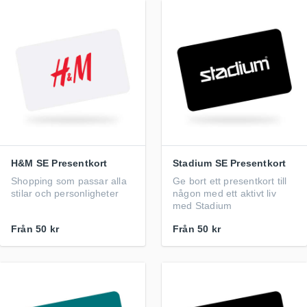
H&M SE Presentkort
Stadium SE Presentkort
Shopping som passar alla
Ge bort ett presentkort till
stilar och personligheter
någon med ett aktivt liv
med Stadium
Från
50 kr
Från
50 kr