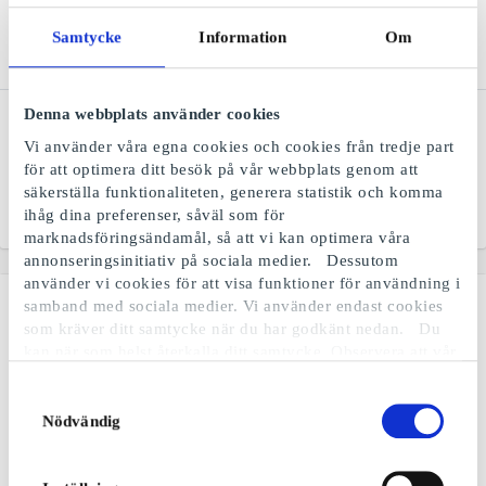
Samtycke
Information
Om
Denna webbplats använder cookies
Ticket SE Presentkort
Dressmann SE
Presentkort
Bästa reseutbudet, med
Vi använder våra egna cookies och cookies från tredje part
hög service och lågt pris
Nordens ledande kedja
för att optimera ditt besök på vår webbplats genom att
inom herrkläder
säkerställa funktionaliteten, generera statistik och komma
ihåg dina preferenser, såväl som för
Från
50 kr
Från
50 kr
marknadsföringsändamål, så att vi kan optimera våra
annonseringsinitiativ på sociala medier. Dessutom
använder vi cookies för att visa funktioner för användning i
samband med sociala medier. Vi använder endast cookies
som kräver ditt samtycke när du har godkänt nedan. Du
kan när som helst återkalla ditt samtycke. Observera att vår
webbplats möjligen inte fungerar optimalt om du inte
accepterar cookies eller återkallar ditt samtycke. När vi
Samtyckesval
använder cookies behandlar vi kort din IP-adress. IP-
Nödvändig
adressen kan delas med våra sociala mediepartners,
reklampartner och analyspartner. Du kan läsa mer om vår