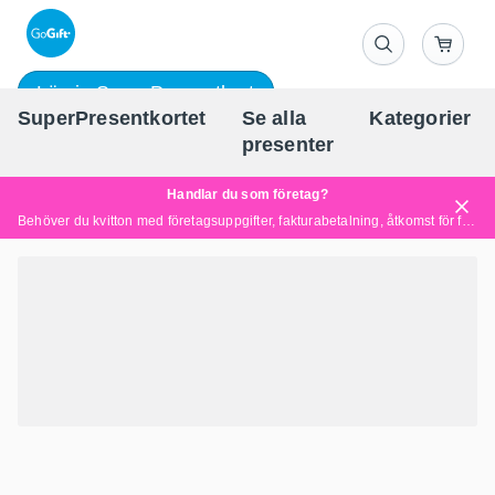
Lös in SuperPresentkort
SuperPresentkortet
Se alla
Kategorier
Sv
presenter
Handlar du som företag?
Behöver du kvitton med företagsuppgifter, fakturabetalning, åtkomst för flera användare eller skräddarsydda lösningar?
Läs mer