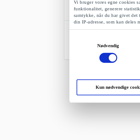
Vi bruger vores egne cookies sa
funktionalitet, generere statist
samtykke, når du har givet det 
din IP-adresse, som kan deles 
CHANGE Lingerie DK Gavekort
Den perfekte gave til hende, der
Samtykkevalg
fortjener forkælelse, komfort og selvtillid
Nødvendig
Fra
100 kr.
Kun nødvendige cook