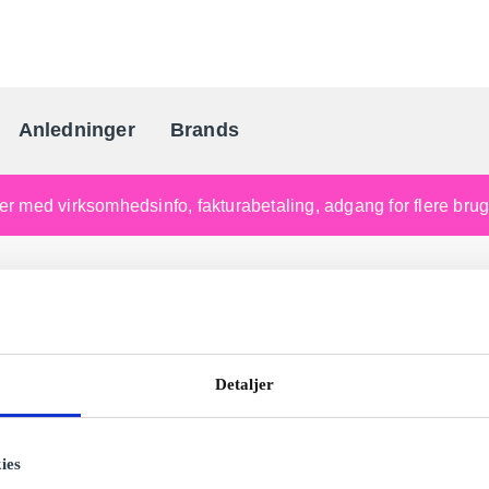
Anledninger
Brands
Danmarks gaveportal nr. 
nger med virksomhedsinfo, fakturabetaling, adgang for flere br
Detaljer
ies