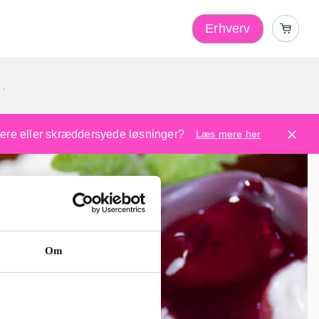
Erhverv
1
ugere eller skræddersyede løsninger?
Læs mere her
Om