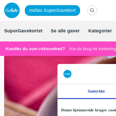
Indløs SuperGavekort
SuperGavekortet
Se alle gaver
Kategorier
Handler du som virksomhed?
Har du brug for kvitteri
Samtykke
Denne hjemmeside bruger cook