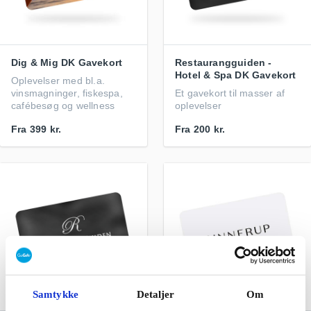
Dig & Mig DK Gavekort
Restaurangguiden -
Hotel & Spa DK Gavekort
Oplevelser med bl.a.
vinsmagninger, fiskespa,
Et gavekort til masser af
cafébesøg og wellness
oplevelser
Fra
399 kr.
Fra
200 kr.
Samtykke
Detaljer
Om