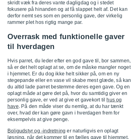
skridt væk fra deres vante dagligdag og i stedet
fokusere på hinanden og at få slappet helt af. Det kan
derfor nemt ses som en personlig gave, der virkelig
rammer plet hos rigtig mange par.
Overrask med funktionelle gaver
til hverdagen
Hvis parret, du leder efter en god gave til, bor sammen,
så er det helt oplagt at se, om de måske mangler noget
i hjemmet. Er du dog ikke helt sikker på, om en ny
stegepande eller en vase vil skabe mest glæde, så kan
du altid lade parret bestemme deres egen gave. Og en
oplagt måde at gøre det på, hvor du samtidig giver en
personlig gave, er ved at give et gavekort til
hus og
have
. På den måde viser du nemlig, at du har tænkt
over, hvad der kan gøre gavn i hverdagen frem for
eksempelvis at give penge.
Boligudstyr og -indretning
er naturligvis en oplagt
løsning, når det kommer til en fælles gave til hjemmet.