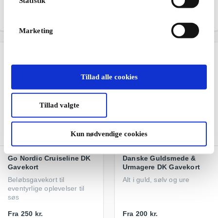
Statistik
kvalitetssexlegetøj
Glæden ved god kaffe
Fra
50 kr.
Fra
100 kr.
Marketing
Tillad alle cookies
Tillad valgte
Kun nødvendige cookies
Go Nordic Cruiseline DK
Danske Guldsmede &
Gavekort
Urmagere DK Gavekort
Beløbsgavekort til
Alt i guld, sølv og ure
eventyrlige oplevelser til
søs
Fra
250 kr.
Fra
200 kr.