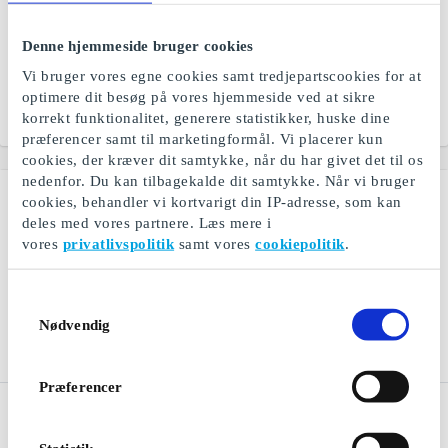
Restaurangguiden -
Sinnerup.dk Gavekort
Restaurant DK Gavekort
Denne hjemmeside bruger cookies
Design, mode og møbler
Et gavekort til masser af
online
Vi bruger vores egne cookies samt tredjepartscookies for at
oplevelser
optimere dit besøg på vores hjemmeside ved at sikre
korrekt funktionalitet, generere statistikker, huske dine
Fra
200 kr.
Fra
100 kr.
præferencer samt til marketingformål. Vi placerer kun
cookies, der kræver dit samtykke, når du har givet det til os
nedenfor. Du kan tilbagekalde dit samtykke. Når vi bruger
cookies, behandler vi kortvarigt din IP-adresse, som kan
deles med vores partnere. Læs mere i
vores
privatlivspolitik
samt vores
cookiepolitik
.
Samtykkevalg
Nødvendig
Præferencer
Sinful DK Gavekort
Espresso House DK
Gavekort
Nordens største udvalg af