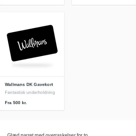
Wallmans DK Gavekort
Fantastisk underholdning
Fra
500 kr.
Glæd parret med overraskelser for to.