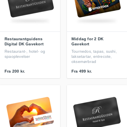
Restaurantguidens
Middag for 2 DK
Digital DK Gavekort
Gavekort
Restaurant-, hotel- og
Tournedos, tapas, sushi,
spaoplevelser
laksetartar, entrecote,
oksemørbrad
Fra
200 kr.
Fra
499 kr.