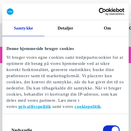
Indløs SuperGavekort
SuperGavekortet
Se
Kategorier
Anle
Samtykke
Detaljer
Om
alle
Danm
gaver
Denne hjemmeside bruger cookies
Handler du som virksomhed?
Vi bruger vores egne cookies samt tredjepartscookies for at
Har du brug for kvitteringer med virksomhedsinfo, fakturabetaling, adgang for flere brugere eller skræddersyede løsninger?
optimere dit besøg på vores hjemmeside ved at sikre
Læs mere her
korrekt funktionalitet, generere statistikker, huske dine
præferencer samt til marketingformål. Vi placerer kun
cookies, der kræver dit samtykke, når du har givet det til os
nedenfor. Du kan tilbagekalde dit samtykke. Når vi bruger
cookies, behandler vi kortvarigt din IP-adresse, som kan
deles med vores partnere. Læs mere i
vores
privatlivspolitik
samt vores
cookiepolitik
.
Samtykkevalg
Nødvendig