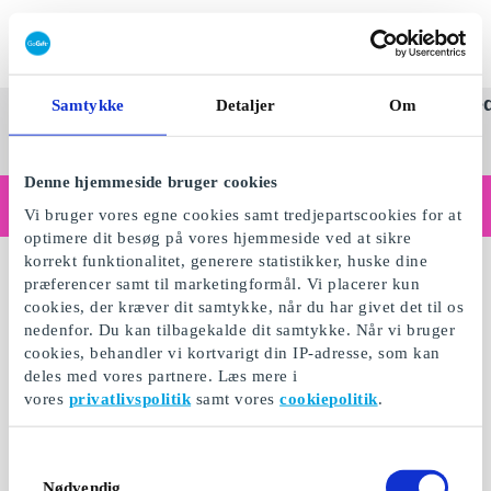
Indløs SuperGavekort
SuperGavekortet
Se
Kategorier
Anle
Samtykke
Detaljer
Om
alle
Danm
gaver
Denne hjemmeside bruger cookies
Handler du som virksomhed?
Vi bruger vores egne cookies samt tredjepartscookies for at
Har du brug for kvitteringer med virksomhedsinfo, fakturabetaling, adgang for flere brugere eller skræddersyede løsninger?
optimere dit besøg på vores hjemmeside ved at sikre
Læs mere her
korrekt funktionalitet, generere statistikker, huske dine
præferencer samt til marketingformål. Vi placerer kun
cookies, der kræver dit samtykke, når du har givet det til os
nedenfor. Du kan tilbagekalde dit samtykke. Når vi bruger
cookies, behandler vi kortvarigt din IP-adresse, som kan
deles med vores partnere. Læs mere i
vores
privatlivspolitik
samt vores
cookiepolitik
.
Samtykkevalg
Nødvendig