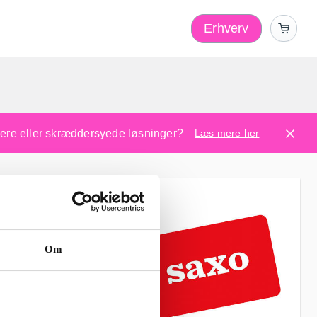
Erhverv
1
ugere eller skræddersyede løsninger?
Læs mere her
Om