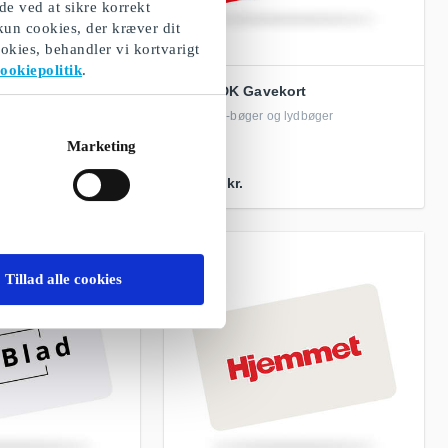
de ved at sikre korrekt
 kun cookies, der kræver dit
okies, behandler vi kortvarigt
ookiepolitik
.
lus DK Gavekort
Saxo DK Gavekort
lse som gave
Bøger, e-bøger og lydbøger
Marketing
Fra
50 kr.
Tillad alle cookies