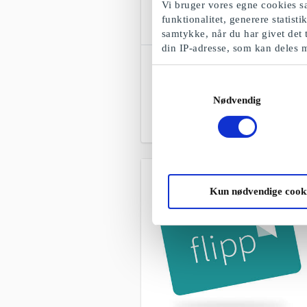
Vi bruger vores egne cookies sa
funktionalitet, generere statist
samtykke, når du har givet det 
din IP-adresse, som kan deles 
SuperGavekortet
Frit valg blandt alle gavekort, produkter
Samtykkevalg
og oplevelser
Nødvendig
Fra
50 kr.
Kun nødvendige cook