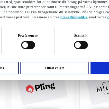
mt tredjepartscookies for at optimere dit besøg på vores hjemmesi
ikker, huske dine præferencer samt til marketingformål. Vi placerer
til os nedenfor. Du kan tilbagekalde dit samtykke. Når vi bruger co
med vores partnere. Læs mere i vores
privatlivspolitik
samt vores
c
Børneblade & Tegneserier DK
BoD Publish P
Gavekort
Giv en bogudgive
Oplev eventyr med Anders And, Disney
Præferencer
Statistik
Prinsesser, Lego® Friends og Ninjago®
Fra
299 kr.
Fra
2.299 kr.
ies
Tillad valgte