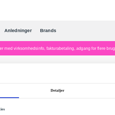
Anledninger
Brands
Danmarks gaveportal nr. 
nger med virksomhedsinfo, fakturabetaling, adgang for flere br
Detaljer
ies