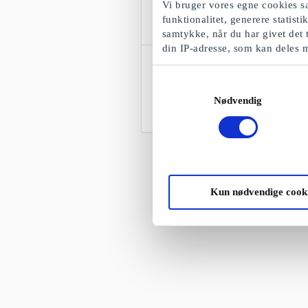
Vi bruger vores egne cookies sa
funktionalitet, generere statist
samtykke, når du har givet det 
din IP-adresse, som kan deles 
Countryside Hoteller i Sverige
DK Gavekort
Samtykkevalg
Herregårde, slotte og hoteller
Nødvendig
Fra
136,36 kr.
Kun nødvendige cook