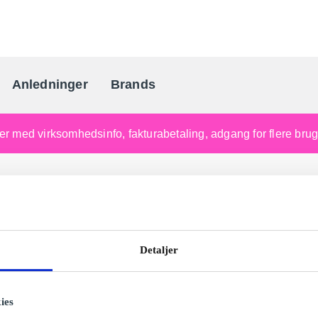
Anledninger
Brands
Danmarks gaveportal nr. 
nger med virksomhedsinfo, fakturabetaling, adgang for flere br
Detaljer
ies