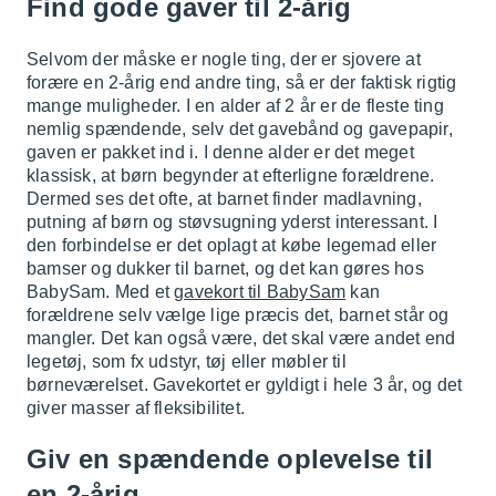
Find gode gaver til 2-årig
Selvom der måske er nogle ting, der er sjovere at
forære en 2-årig end andre ting, så er der faktisk rigtig
mange muligheder. I en alder af 2 år er de fleste ting
nemlig spændende, selv det gavebånd og gavepapir,
gaven er pakket ind i. I denne alder er det meget
klassisk, at børn begynder at efterligne forældrene.
Dermed ses det ofte, at barnet finder madlavning,
putning af børn og støvsugning yderst interessant. I
den forbindelse er det oplagt at købe legemad eller
bamser og dukker til barnet, og det kan gøres hos
BabySam. Med et
gavekort til BabySam
kan
forældrene selv vælge lige præcis det, barnet står og
mangler. Det kan også være, det skal være andet end
legetøj, som fx udstyr, tøj eller møbler til
børneværelset. Gavekortet er gyldigt i hele 3 år, og det
giver masser af fleksibilitet.
Giv en spændende oplevelse til
en 2-årig