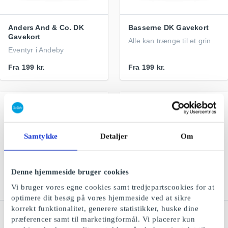
Anders And & Co. DK
Basserne DK Gavekort
Gavekort
Alle kan trænge til et grin
Eventyr i Andeby
Fra
199 kr.
Fra
199 kr.
Samtykke
Detaljer
Om
Denne hjemmeside bruger cookies
Vi bruger vores egne cookies samt tredjepartscookies for at
optimere dit besøg på vores hjemmeside ved at sikre
korrekt funktionalitet, generere statistikker, huske dine
Kids-world DK Gavekort
NAME IT DK Gavekort
præferencer samt til marketingformål. Vi placerer kun
Børnetøj og fodtøj, legetøj,
Trendy og komfortabel