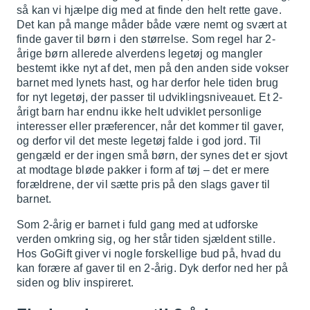
så kan vi hjælpe dig med at finde den helt rette gave.
Det kan på mange måder både være nemt og svært at
finde gaver til børn i den størrelse. Som regel har 2-
årige børn allerede alverdens legetøj og mangler
bestemt ikke nyt af det, men på den anden side vokser
barnet med lynets hast, og har derfor hele tiden brug
for nyt legetøj, der passer til udviklingsniveauet. Et 2-
årigt barn har endnu ikke helt udviklet personlige
interesser eller præferencer, når det kommer til gaver,
og derfor vil det meste legetøj falde i god jord. Til
gengæld er der ingen små børn, der synes det er sjovt
at modtage bløde pakker i form af tøj – det er mere
forældrene, der vil sætte pris på den slags gaver til
barnet.
Som 2-årig er barnet i fuld gang med at udforske
verden omkring sig, og her står tiden sjældent stille.
Hos GoGift giver vi nogle forskellige bud på, hvad du
kan forære af gaver til en 2-årig. Dyk derfor ned her på
siden og bliv inspireret.