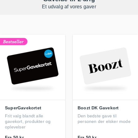
Et udvalg af vores gaver
SuperGavekortet
Boozt DK Gavekort
Frit valg blandt alle
Den bedste gave til
gavekort, produkter og
personen der elsker mode
oplevelser
Fra
50 kr.
Fra
50 kr.