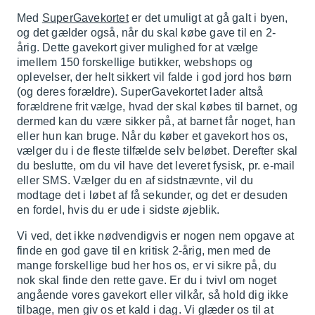
Med
SuperGavekortet
er det umuligt at gå galt i byen,
og det gælder også, når du skal købe gave til en 2-
årig. Dette gavekort giver mulighed for at vælge
imellem 150 forskellige butikker, webshops og
oplevelser, der helt sikkert vil falde i god jord hos børn
(og deres forældre). SuperGavekortet lader altså
forældrene frit vælge, hvad der skal købes til barnet, og
dermed kan du være sikker på, at barnet får noget, han
eller hun kan bruge. Når du køber et gavekort hos os,
vælger du i de fleste tilfælde selv beløbet. Derefter skal
du beslutte, om du vil have det leveret fysisk, pr. e-mail
eller SMS. Vælger du en af sidstnævnte, vil du
modtage det i løbet af få sekunder, og det er desuden
en fordel, hvis du er ude i sidste øjeblik.
Vi ved, det ikke nødvendigvis er nogen nem opgave at
finde en god gave til en kritisk 2-årig, men med de
mange forskellige bud her hos os, er vi sikre på, du
nok skal finde den rette gave. Er du i tvivl om noget
angående vores gavekort eller vilkår, så hold dig ikke
tilbage, men giv os et kald i dag. Vi glæder os til at