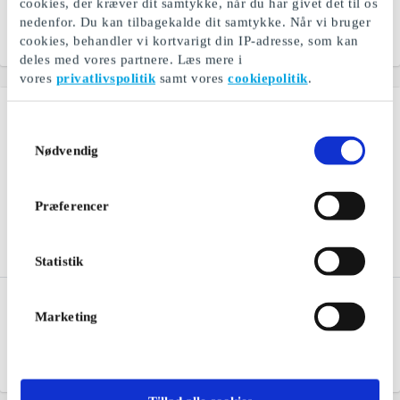
cookies, der kræver dit samtykke, når du har givet det til os
babyudstyr og meget mere
mode til børn
nedenfor. Du kan tilbagekalde dit samtykke. Når vi bruger
cookies, behandler vi kortvarigt din IP-adresse, som kan
Fra
100 kr.
Fra
100 kr.
deles med vores partnere. Læs mere i
vores
privatlivspolitik
samt vores
cookiepolitik
.
Samtykkevalg
Nødvendig
Præferencer
Statistik
Bog & idé Gavekort
Panduro Hobby DK
Gavekort
Marketing
Brætspil, hobby, skoleting
og store læseoplevelser
Udvikler din kreativitet
Fra
50 kr.
Fra
50 kr.