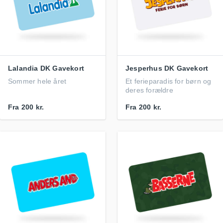
Lalandia DK Gavekort
Jesperhus DK Gavekort
Sommer hele året
Et ferieparadis for børn og
deres forældre
Fra
200 kr.
Fra
200 kr.