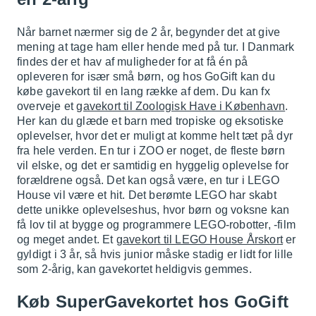
Når barnet nærmer sig de 2 år, begynder det at give
mening at tage ham eller hende med på tur. I Danmark
findes der et hav af muligheder for at få én på
opleveren for især små børn, og hos GoGift kan du
købe gavekort til en lang række af dem. Du kan fx
overveje et
gavekort til Zoologisk Have i København
.
Her kan du glæde et barn med tropiske og eksotiske
oplevelser, hvor det er muligt at komme helt tæt på dyr
fra hele verden. En tur i ZOO er noget, de fleste børn
vil elske, og det er samtidig en hyggelig oplevelse for
forældrene også. Det kan også være, en tur i LEGO
House vil være et hit. Det berømte LEGO har skabt
dette unikke oplevelseshus, hvor børn og voksne kan
få lov til at bygge og programmere LEGO-robotter, -film
og meget andet. Et
gavekort til LEGO House Årskort
er
gyldigt i 3 år, så hvis junior måske stadig er lidt for lille
som 2-årig, kan gavekortet heldigvis gemmes.
Køb SuperGavekortet hos GoGift