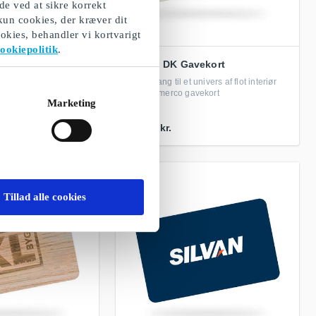
de ved at sikre korrekt
 kun cookies, der kræver dit
okies, behandler vi kortvarigt
ookiepolitik
.
ort
Imerco DK Gavekort
gtilbehør til enhver
Giv adgang til et univers af flot interiør
med et Imerco gavekort
Marketing
Fra
50 kr.
Tillad alle cookies