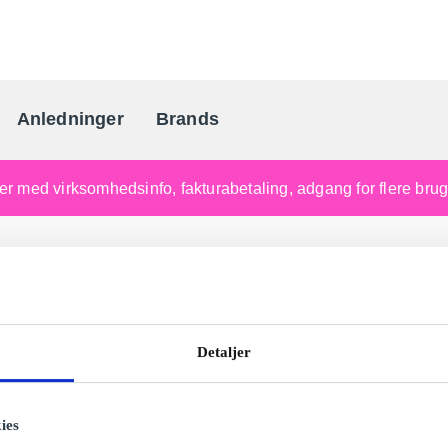
Anledninger
Brands
Danmarks gaveportal nr. 
nger med virksomhedsinfo, fakturabetaling, adgang for flere br
Detaljer
ies