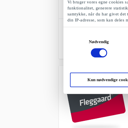
Vi bruger vores egne cookies sa
funktionalitet, generere statist
samtykke, når du har givet det 
din IP-adresse, som kan deles 
SuperGavekortet
Frit valg blandt alle gavekort, produkter
Samtykkevalg
og oplevelser
Nødvendig
Fra
50 kr.
Kun nødvendige cook