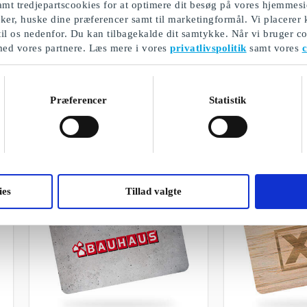
mt tredjepartscookies for at optimere dit besøg på vores hjemmesi
ikker, huske dine præferencer samt til marketingformål. Vi placerer
til os nedenfor. Du kan tilbagekalde dit samtykke. Når vi bruger co
med vores partnere. Læs mere i vores
privatlivspolitik
samt vores
c
GoGiftLiving
JYSK DK Gavek
Frit valg blandt udvalgte gavekort og
Find møbler og boli
produkter inden for boligindretning og
smag
Præferencer
Statistik
design
Fra
50 kr.
Fra
50 kr.
ies
Tillad valgte