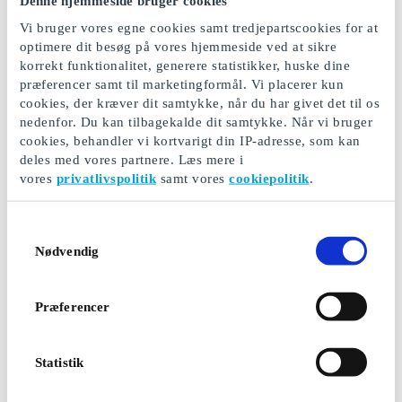
Denne hjemmeside bruger cookies
I dag er wellness-behandlinger en ting, der i højere og
Vi bruger vores egne cookies samt tredjepartscookies for at
højere grad bliver prioriteret blandt især kvinder, men i
optimere dit besøg på vores hjemmeside ved at sikre
nogen grad også mænd. Begrebet wellness indebærer
korrekt funktionalitet, generere statistikker, huske dine
selvforkælelse på mange forskellige måder. Det kan
præferencer samt til marketingformål. Vi placerer kun
være i form af ansigtsbehandlinger og afslapning i
cookies, der kræver dit samtykke, når du har givet det til os
forskellige, termiske bade, men det kan også være på
nedenfor. Du kan tilbagekalde dit samtykke. Når vi bruger
andre måder ved fx mental afstresning eller en bestemt
cookies, behandler vi kortvarigt din IP-adresse, som kan
form for træning. Men wellness betyder for rigtig mange
deles med vores partnere. Læs mere i
også massage. Ansigtsmassage, rygmassage, hot
vores
privatlivspolitik
samt vores
cookiepolitik
.
stone-massage, afspændingsmassage og så videre.
Der findes et væld af forskellige typer af massage, og
netop derfor kan du med fordel købe et
Samtykkevalg
massagegavekort til en, du holder af. Det er de
Nødvendig
færreste mennesker, der ikke vil sætte pris på en god
gang massage, hvor både kroppen og sindet kan få lov
til at slappe helt af i 30 eller 60 minutter.
Præferencer
Ultimativ forkælelse med et gavekort til massage
Statistik
Det er ikke altid nemt at få en massagetid klemt ind i
en travl hverdag, hvor både arbejde og børn,