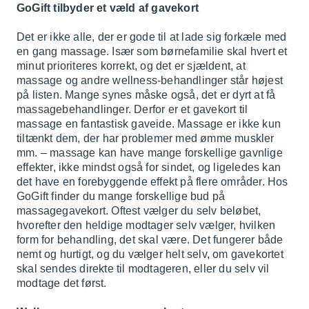
GoGift tilbyder et væld af gavekort
Det er ikke alle, der er gode til at lade sig forkæle med
en gang massage. Især som børnefamilie skal hvert et
minut prioriteres korrekt, og det er sjældent, at
massage og andre wellness-behandlinger står højest
på listen. Mange synes måske også, det er dyrt at få
massagebehandlinger. Derfor er et gavekort til
massage en fantastisk gaveide. Massage er ikke kun
tiltænkt dem, der har problemer med ømme muskler
mm. – massage kan have mange forskellige gavnlige
effekter, ikke mindst også for sindet, og ligeledes kan
det have en forebyggende effekt på flere områder. Hos
GoGift finder du mange forskellige bud på
massagegavekort. Oftest vælger du selv beløbet,
hvorefter den heldige modtager selv vælger, hvilken
form for behandling, det skal være. Det fungerer både
nemt og hurtigt, og du vælger helt selv, om gavekortet
skal sendes direkte til modtageren, eller du selv vil
modtage det først.