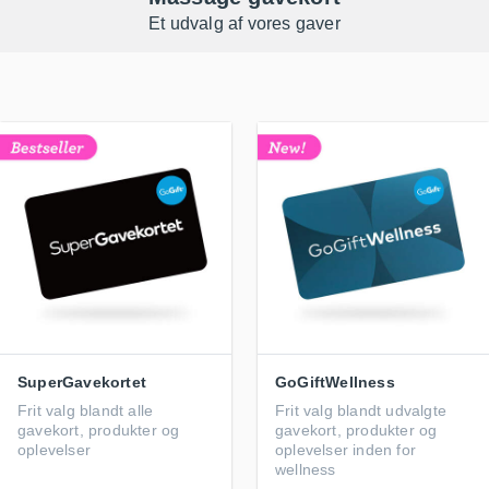
Et udvalg af vores gaver
SuperGavekortet
GoGiftWellness
Frit valg blandt alle
Frit valg blandt udvalgte
gavekort, produkter og
gavekort, produkter og
oplevelser
oplevelser inden for
wellness