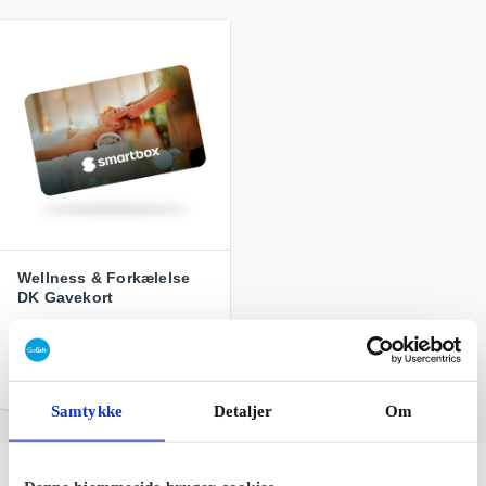
Wellness & Forkælelse
DK Gavekort
Tid til selvforkælelse og
små øjeblikke af ro
Fra
399 kr.
Samtykke
Detaljer
Om