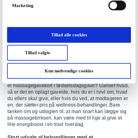
fritidsinteresser, tøjvask og madlavning skal gå op i en
Marketing
højere enhed. For med kun 24 timer i døgnet, så
forsvinder dagene ofte som sand imellem fingrene.
Indimellem er det dog en god ide at trække stikket lidt
og give sig selv lov til at slappe af med fx en god gang
massage. Det kan være den rette måde at samle
Tillad alle cookies
energi på, så man fortsat kan være klar på den
hektiske hverdag.
Tillad valgte
En ting, der helt sikkert kan få både krop og sind helt
ned i gear, er en gang massage. Hvis ikke det er dig
Kun nødvendige cookies
selv, du har tænkt dig at forkæle, så overrask eventuelt
din bedre halvdel, eller måske din mor vil sætte pris på
et massagegavekort i fødselsdagsgave? Uanset hvad,
så er det en oplagt gaveide, hvis du er i tvivl om, hvad
du ellers skal give, eller hvis du ved, at modtageren er
en, der sætter pris på wellness-behandlinger. Bare
tanken om og udsigten til, at man snart kan lægge sig
på massagebriksen, kan være med til lige at give et
lille energiboost i en travl hverdag.
Stort udvalg af behandlinger med et