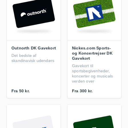
Outnorth DK Gavekort
Nickes.com Sports-
og Koncertrejser DK
Det bedste af
Gavekort
skandinavisk udendørs
Gavekort til
sportsbegivenheder,
koncerter og musicals
verden over
Fra
50 kr.
Fra
300 kr.