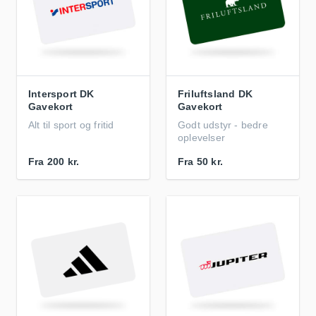
Intersport DK
Friluftsland DK
Gavekort
Gavekort
Alt til sport og fritid
Godt udstyr - bedre
oplevelser
Fra
200 kr.
Fra
50 kr.