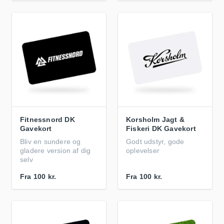
Fitnessnord DK
Korsholm Jagt &
Gavekort
Fiskeri DK Gavekort
Bliv en sundere og
Godt udstyr, gode
gladere version af dig
oplevelser
selv
Fra
100 kr.
Fra
100 kr.