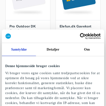
Pro Outdoor DK
Elefun.dk Gavekort
Gavekort
Alt indenfor radiostyret
Jagt, fiskeri & outdoor
hobbyudstyr
Fra
100 kr.
Fra
50 kr.
Samtykke
Detaljer
Om
Denne hjemmeside bruger cookies
Vi bruger vores egne cookies samt tredjepartscookies for at
optimere dit besøg på vores hjemmeside ved at sikre
korrekt funktionalitet, generere statistikker, huske dine
præferencer samt til marketingformål. Vi placerer kun
cookies, der kræver dit samtykke, når du har givet det til os
nedenfor. Du kan tilbagekalde dit samtykke. Når vi bruger
cookies, behandler vi kortvarigt din IP-adresse, som kan