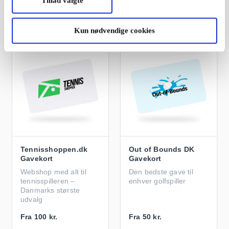
Tillad valgte
Fra
100 kr.
Fra
100 kr.
Kun nødvendige cookies
Tennisshoppen.dk
Out of Bounds DK
Gavekort
Gavekort
Webshop med alt til
Den bedste gave til
tennisspilleren –
enhver golfspiller
Danmarks største
udvalg
Fra
100 kr.
Fra
50 kr.