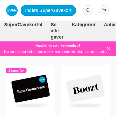
Indløs SuperGavekort
SuperGavekortet
Se
Kategorier
Anle
alle
Danm
gaver
Handler du som virksomhed?
Har du brug for kvitteringer med virksomhedsinfo, fakturabetaling, adgang for flere brugere eller skræddersyede løsninger?
Læs mere her