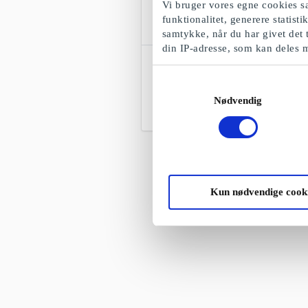
Vi bruger vores egne cookies sa
funktionalitet, generere statist
samtykke, når du har givet det 
din IP-adresse, som kan deles 
Fitnessnord DK Gavekort
Bliv en sundere og gladere version af
Samtykkevalg
dig selv
Nødvendig
Fra
100 kr.
Kun nødvendige cook