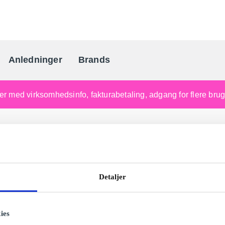
Anledninger
Brands
Danmarks gaveportal nr. 
nger med virksomhedsinfo, fakturabetaling, adgang for flere br
Detaljer
ies