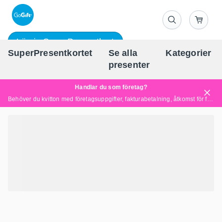
Lös in SuperPresentkort
SuperPresentkortet
Se alla
Kategorier
Sv
presenter
Handlar du som företag?
Behöver du kvitton med företagsuppgifter, fakturabetalning, åtkomst för flera användare eller skräddarsydda lösningar?
Läs mer