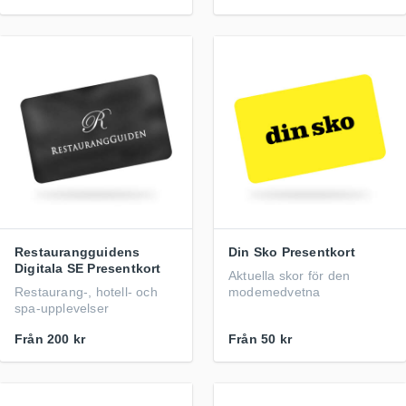
Restaurangguidens
Din Sko Presentkort
Digitala SE Presentkort
Aktuella skor för den
Restaurang-, hotell- och
modemedvetna
spa-upplevelser
Från
200 kr
Från
50 kr