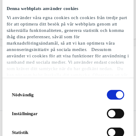
Interflora Presentkort
EuroFlorist SE
Presentkort
Denna webbplats använder cookies
Ett presentkort som
blommar ut
Blomsterkort - den smarta
Vi använder våra egna cookies och cookies från tredje part
presentidén
för att optimera ditt besök på vår webbplats genom att
säkerställa funktionaliteten, generera statistik och komma
Från
50 kr
Från
100 kr
ihåg dina preferenser, såväl som för
marknadsföringsändamål, så att vi kan optimera våra
annonseringsinitiativ på sociala medier. Dessutom
använder vi cookies för att visa funktioner för användning i
samband med sociala medier. Vi använder endast cookies
som kräver ditt samtycke när du har godkänt nedan. Du
kan när som helst återkalla ditt samtycke. Observera att vår
webbplats möjligen inte fungerar optimalt om du inte
accepterar cookies eller återkallar ditt samtycke. När vi
Samtyckesval
använder cookies behandlar vi kort din IP-adress. IP-
Nödvändig
adressen kan delas med våra sociala mediepartners,
reklampartner och analyspartner. Du kan läsa mer om vår
användning av cookies och behandlingen av din personliga
Inställningar
Cubus SE Presentkort
Bik Bok SE Presentkort
information i samband med detta i både vår
integritetspolicy
och
cookiepolicyn
.
En av Nordens största
En garanterad succé
klädkedjor
Statistik