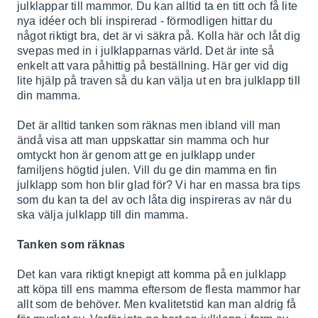
julklappar till mammor. Du kan alltid ta en titt och få lite
nya idéer och bli inspirerad - förmodligen hittar du
något riktigt bra, det är vi säkra på. Kolla här och låt dig
svepas med in i julklapparnas värld. Det är inte så
enkelt att vara påhittig på beställning. Här ger vid dig
lite hjälp på traven så du kan välja ut en bra julklapp till
din mamma.
Det är alltid tanken som räknas men ibland vill man
ändå visa att man uppskattar sin mamma och hur
omtyckt hon är genom att ge en julklapp under
familjens högtid julen. Vill du ge din mamma en fin
julklapp som hon blir glad för? Vi har en massa bra tips
som du kan ta del av och låta dig inspireras av när du
ska välja julklapp till din mamma.
Tanken som räknas
Det kan vara riktigt knepigt att komma på en julklapp
att köpa till ens mamma eftersom de flesta mammor har
allt som de behöver. Men kvalitetstid kan man aldrig få