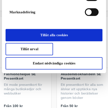
Från
50 kr
Från
50 kr
Marknadsföring
Tillåt alla cookies
Tillåt urval
Endast nödvändiga cookies
Fashioncheque SE
Akademibokhandeln SE
Presentkort
Presentkort
Ett mode presentkort för
Ett presentkort för alla som
många butikskedjor och
älskar att upptäcka nya
webbutiker
historier och berättelser
genom böcker
Från
100 kr
Från
50 kr