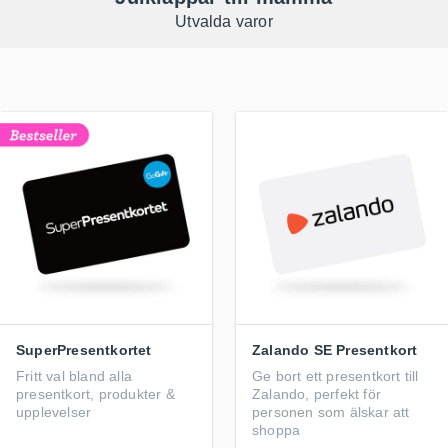
Utvalda varor
SuperPresentkortet
Zalando SE Presentkort
Fritt val bland alla
Ge bort ett presentkort till
presentkort, produkter &
Zalando, perfekt för
upplevelser
personen som älskar att
shoppa