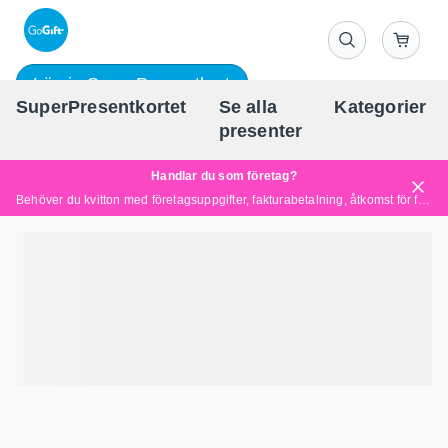
Lös in SuperPresentkort
SuperPresentkortet
Se alla
Kategorier
Sv
presenter
Handlar du som företag?
Behöver du kvitton med företagsuppgifter, fakturabetalning, åtkomst för flera användare eller skräddarsydda lösningar?
Läs mer