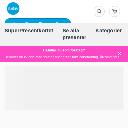
Lös in SuperPresentkort
SuperPresentkortet
Se alla
Kategorier
Sv
presenter
Handlar du som företag?
Behöver du kvitton med företagsuppgifter, fakturabetalning, åtkomst för flera användare eller skräddarsydda lösningar?
Läs mer