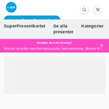
Lös in SuperPresentkort
SuperPresentkortet
Se alla
Kategorier
Sv
presenter
Handlar du som företag?
Behöver du kvitton med företagsuppgifter, fakturabetalning, åtkomst för flera användare eller skräddarsydda lösningar?
Läs mer