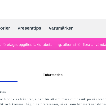
orier
Presenttips
Varumärken
Sveriges största presentkortporta
 företagsuppgifter, fakturabetalning, åtkomst för flera använd
Information
kies
ch cookies från tredje part för att optimera ditt besök på vår webb
istik och komma ihåg dina preferenser, såväl som för marknadsförin