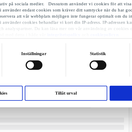
iativ på sociala medier. Dessutom använder vi cookies för att visa
i använder endast cookies som kräver ditt samtycke när du har 
Observera att vår webbplats möjligen inte fungerar optimalt om du in
i använder cookies behandlar vi kort din IP-adress. IP-adressen ka
ch analyspartner. Du kan läsa mer om vår användning av cookies 
nd med detta i både vår
integritetspolicy
och
cookiepolicyn
.
Inställningar
Statistik
kies
Tillåt urval