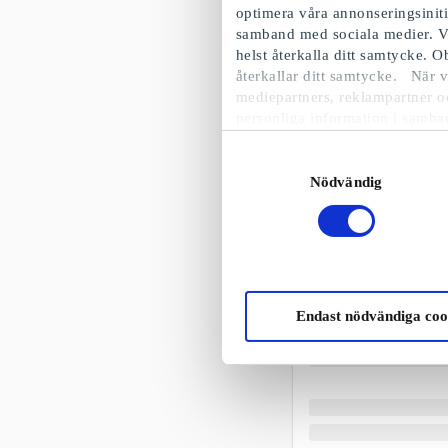
optimera våra annonseringsinit
samband med sociala medier. V
helst återkalla ditt samtycke. 
återkallar ditt samtycke. När v
mediepartners, reklampartner o
personliga information i samba
Samtyckesval
Nödvändig
Endast nödvändiga coo