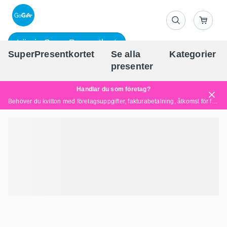
Lös in SuperPresentkort
SuperPresentkortet
Se alla
Kategorier
Sv
presenter
Handlar du som företag?
Behöver du kvitton med företagsuppgifter, fakturabetalning, åtkomst för flera användare eller skräddarsydda lösningar?
Läs mer