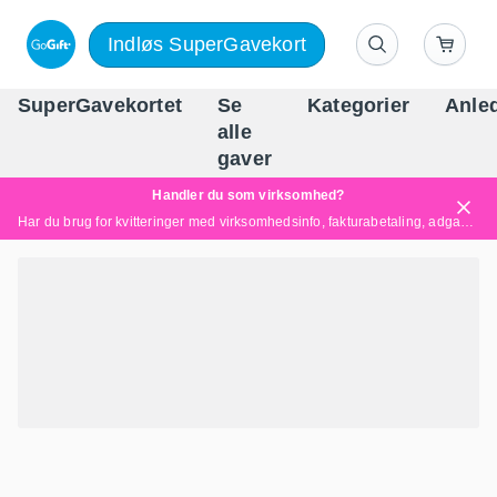
Indløs SuperGavekort
SuperGavekortet
Se
Kategorier
Anle
alle
Danm
gaver
Handler du som virksomhed?
Har du brug for kvitteringer med virksomhedsinfo, fakturabetaling, adgang for flere brugere eller skræddersyede løsninger?
Læs mere her