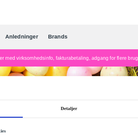
Anledninger
Brands
Danmarks gaveportal nr. 
nger med virksomhedsinfo, fakturabetaling, adgang for flere br
Detaljer
ies