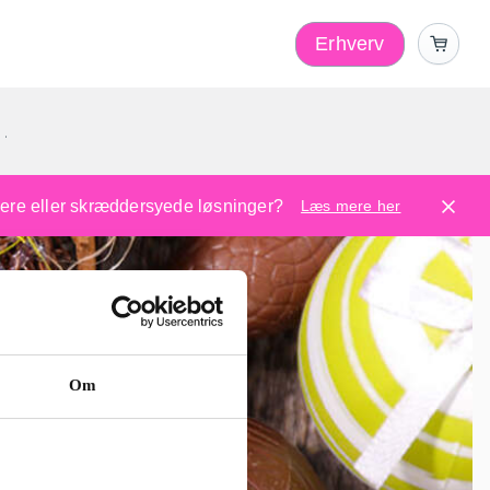
Erhverv
1
ugere eller skræddersyede løsninger?
Læs mere her
Om