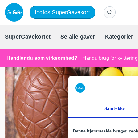
Indløs SuperGavekort
SuperGavekortet
Se alle gaver
Kategorier
Handler du som virksomhed?
Har du brug for kvitteri
Samtykke
Denne hjemmeside bruger cook