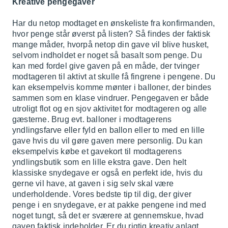
Kreative pengegaver
Har du netop modtaget en ønskeliste fra konfirmanden,
hvor penge står øverst på listen? Så findes der faktisk
mange måder, hvorpå netop din gave vil blive husket,
selvom indholdet er noget så basalt som penge. Du
kan med fordel give gaven på en måde, der tvinger
modtageren til aktivt at skulle få fingrene i pengene. Du
kan eksempelvis komme mønter i balloner, der bindes
sammen som en klase vindruer. Pengegaven er både
utroligt flot og en sjov aktivitet for modtageren og alle
gæsterne. Brug evt. balloner i modtagerens
yndlingsfarve eller fyld en ballon eller to med en lille
gave hvis du vil gøre gaven mere personlig. Du kan
eksempelvis købe et gavekort til modtagerens
yndlingsbutik som en lille ekstra gave. Den helt
klassiske snydegave er også en perfekt ide, hvis du
gerne vil have, at gaven i sig selv skal være
underholdende. Vores bedste tip til dig, der giver
penge i en snydegave, er at pakke pengene ind med
noget tungt, så det er sværere at gennemskue, hvad
gaven faktisk indeholder. Er du rigtig kreativ anlagt,