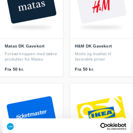
Matas DK Gavekort
H&M DK Gavekort
Forkæl kroppen med lækre
Mode og kvalitet til
produkter fra Matas
favorable priser
Fra
50 kr.
Fra
50 kr.