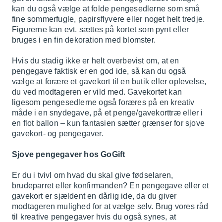
kan du også vælge at folde pengesedlerne som små
fine sommerfugle, papirsflyvere eller noget helt tredje.
Figurerne kan evt. sættes på kortet som pynt eller
bruges i en fin dekoration med blomster.
Hvis du stadig ikke er helt overbevist om, at en
pengegave faktisk er en god ide, så kan du også
vælge at forære et gavekort til en butik eller oplevelse,
du ved modtageren er vild med. Gavekortet kan
ligesom pengesedlerne også foræres på en kreativ
måde i en snydegave, på et penge/gavekorttræ eller i
en flot ballon – kun fantasien sætter grænser for sjove
gavekort- og pengegaver.
Sjove pengegaver hos GoGift
Er du i tvivl om hvad du skal give fødselaren,
brudeparret eller konfirmanden? En pengegave eller et
gavekort er sjældent en dårlig ide, da du giver
modtageren mulighed for at vælge selv. Brug vores råd
til kreative pengegaver hvis du også synes, at