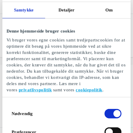
Samtykke
Detaljer
Om
Ticketmaster DK
IKEA DK Gavekort
Gavekort
Skandinavisk design fra
Denne hjemmeside bruger cookies
Gavekort til musik, teater,
IKEA
shows og sport
Vi bruger vores egne cookies samt tredjepartscookies for at
optimere dit besøg på vores hjemmeside ved at sikre
Fra
50 kr.
Fra
50 kr.
korrekt funktionalitet, generere statistikker, huske dine
præferencer samt til marketingformål. Vi placerer kun
cookies, der kræver dit samtykke, når du har givet det til os
nedenfor. Du kan tilbagekalde dit samtykke. Når vi bruger
cookies, behandler vi kortvarigt din IP-adresse, som kan
deles med vores partnere. Læs mere i
vores
privatlivspolitik
samt vores
cookiepolitik
.
Samtykkevalg
Nødvendig
Præferencer