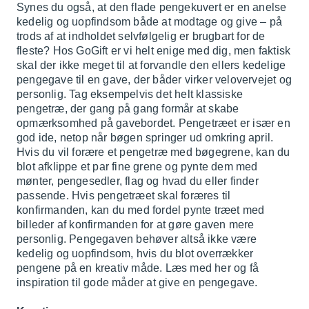
Synes du også, at den flade pengekuvert er en anelse
kedelig og uopfindsom både at modtage og give – på
trods af at indholdet selvfølgelig er brugbart for de
fleste? Hos GoGift er vi helt enige med dig, men faktisk
skal der ikke meget til at forvandle den ellers kedelige
pengegave til en gave, der båder virker velovervejet og
personlig. Tag eksempelvis det helt klassiske
pengetræ, der gang på gang formår at skabe
opmærksomhed på gavebordet. Pengetræet er især en
god ide, netop når bøgen springer ud omkring april.
Hvis du vil forære et pengetræ med bøgegrene, kan du
blot afklippe et par fine grene og pynte dem med
mønter, pengesedler, flag og hvad du eller finder
passende. Hvis pengetræet skal foræres til
konfirmanden, kan du med fordel pynte træet med
billeder af konfirmanden for at gøre gaven mere
personlig. Pengegaven behøver altså ikke være
kedelig og uopfindsom, hvis du blot overrækker
pengene på en kreativ måde. Læs med her og få
inspiration til gode måder at give en pengegave.