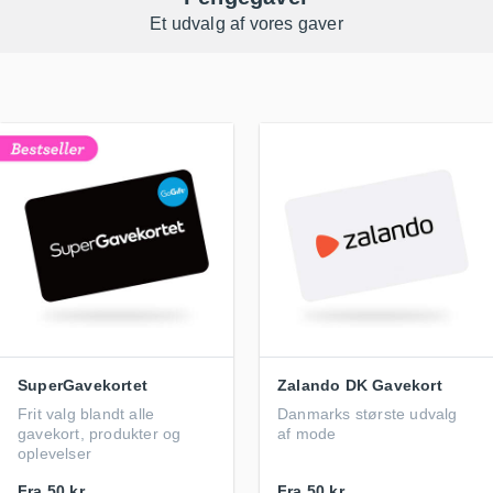
Et udvalg af vores gaver
SuperGavekortet
Zalando DK Gavekort
Frit valg blandt alle
Danmarks største udvalg
gavekort, produkter og
af mode
oplevelser
Fra
50 kr.
Fra
50 kr.