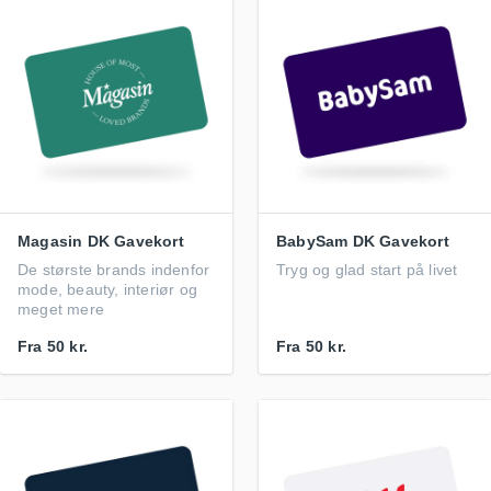
Magasin DK Gavekort
BabySam DK Gavekort
De største brands indenfor
Tryg og glad start på livet
mode, beauty, interiør og
meget mere
Fra
50 kr.
Fra
50 kr.