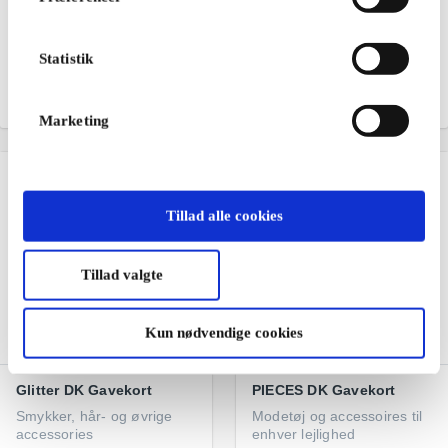
Restaurantguidens
Saxo DK Gavekort
Digital DK Gavekort
Bøger, e-bøger og
Restaurant-, hotel- og
lydbøger
Statistik
spaoplevelser
Fra
200 kr.
Fra
50 kr.
Marketing
Tillad alle cookies
Tillad valgte
Kun nødvendige cookies
Glitter DK Gavekort
PIECES DK Gavekort
Smykker, hår- og øvrige
Modetøj og accessoires til
accessories
enhver lejlighed