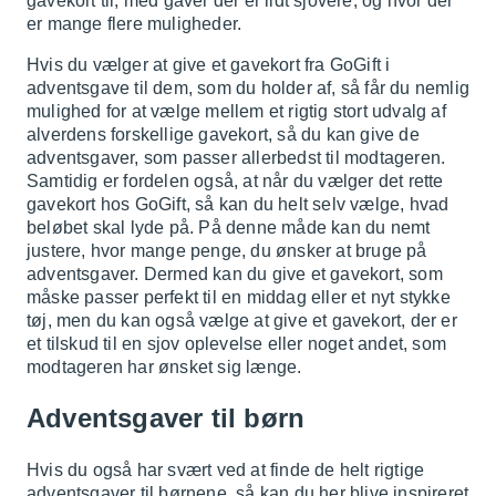
gavekort til, med gaver der er lidt sjovere, og hvor der
er mange flere muligheder.
Hvis du vælger at give et gavekort fra GoGift i
adventsgave til dem, som du holder af, så får du nemlig
mulighed for at vælge mellem et rigtig stort udvalg af
alverdens forskellige gavekort, så du kan give de
adventsgaver, som passer allerbedst til modtageren.
Samtidig er fordelen også, at når du vælger det rette
gavekort hos GoGift, så kan du helt selv vælge, hvad
beløbet skal lyde på. På denne måde kan du nemt
justere, hvor mange penge, du ønsker at bruge på
adventsgaver. Dermed kan du give et gavekort, som
måske passer perfekt til en middag eller et nyt stykke
tøj, men du kan også vælge at give et gavekort, der er
et tilskud til en sjov oplevelse eller noget andet, som
modtageren har ønsket sig længe.
Adventsgaver til børn
Hvis du også har svært ved at finde de helt rigtige
adventsgaver til børnene, så kan du her blive inspireret