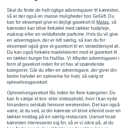
Skal du finde de helt rigtige adventsgaver til kæresten,
så er der også en masse muligheder hos GoGift. Du
kan for eksempel give et dejligt gavekort til
Matas
, så
kæresten kan blive forkælet med lækker hudpleje,
makeup eller en velduftende parfume. Hvis du vil give
en adventsgave, der er lidt særlig, så kan du for
eksempel også give et gavekort til en skræddersyet øl.
Du kan også forkæle madelskeren med et gavekort til
en lækker burger fra Halifax. Vi tilbyder adventsgaver i
form af gavekort inden for et hav af spændende
kategorier. Går du efter en adventsgave, der giver din
bedre halvdel en oplevelse for livet, så vælg et
oplevelsesgavekort.
Oplevelsesgavekort fås inden for flere kategorier. Du
kan fx vælge et kro- eller slotsophold, hvor I kan nyde
hinandens selskab henover weekenden. Det kan også
være, at du ved, at din kæreste vil blive ellevild over en
lækker middag på en særlig restaurant. Uanset hvad
kæresten interesserer sig for, så er vi sikre på, at du