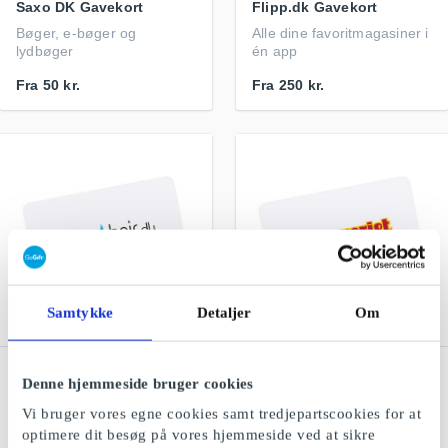
Saxo DK Gavekort
Flipp.dk Gavekort
Bøger, e-bøger og
Alle dine favoritmagasiner i
lydbøger
én app
Fra
50 kr.
Fra
250 kr.
Samtykke
Detaljer
Om
NiceHair.dk Gavekort
Ismageriet DK Gavekort
Denne hjemmeside bruger cookies
Tusindvis af hudpleje,
Hjemmelavet is af de
Vi bruger vores egne cookies samt tredjepartscookies for at
makeup og hårprodukter
bedste råvarer
optimere dit besøg på vores hjemmeside ved at sikre