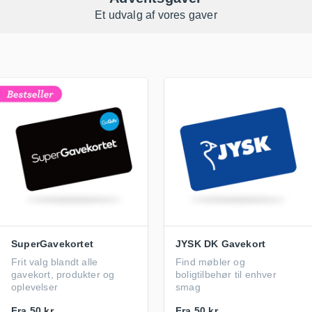
Et udvalg af vores gaver
SuperGavekortet
JYSK DK Gavekort
Frit valg blandt alle
Find møbler og
gavekort, produkter og
boligtilbehør til enhver
oplevelser
smag
Fra
50 kr.
Fra
50 kr.