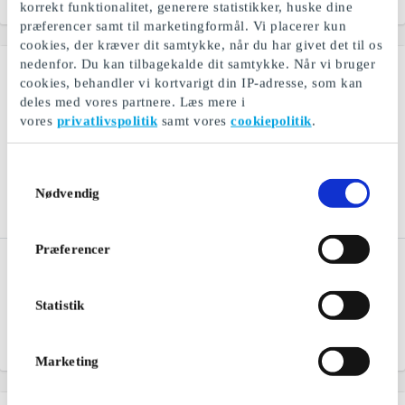
Fra
50 kr.
Fra
50 kr.
korrekt funktionalitet, generere statistikker, huske dine
præferencer samt til marketingformål. Vi placerer kun
cookies, der kræver dit samtykke, når du har givet det til os
nedenfor. Du kan tilbagekalde dit samtykke. Når vi bruger
cookies, behandler vi kortvarigt din IP-adresse, som kan
deles med vores partnere. Læs mere i
vores
privatlivspolitik
samt vores
cookiepolitik
.
Samtykkevalg
Nødvendig
Præferencer
TV 2 Play DK Gavekort
Fashioncheque DK
Gavekort
TV 2 Play - serier, nyheder
og underholdning
Et modegavekort til mange
Statistik
butikskæder og webshops
Fra
179 kr.
Fra
100 kr.
Marketing