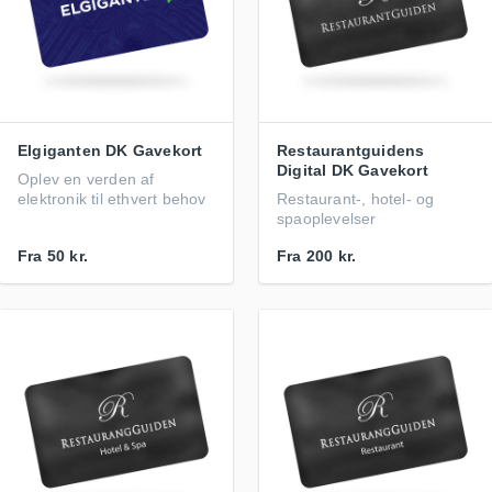
Elgiganten DK Gavekort
Restaurantguidens
Digital DK Gavekort
Oplev en verden af
elektronik til ethvert behov
Restaurant-, hotel- og
spaoplevelser
Fra
50 kr.
Fra
200 kr.