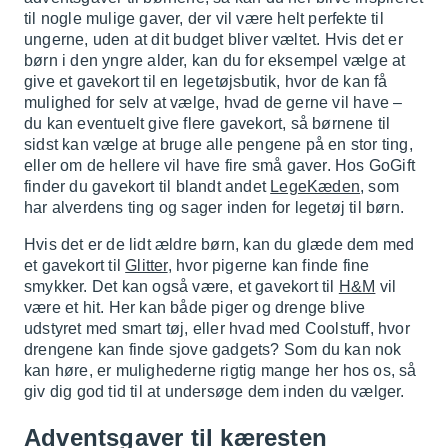
til nogle mulige gaver, der vil være helt perfekte til
ungerne, uden at dit budget bliver væltet. Hvis det er
børn i den yngre alder, kan du for eksempel vælge at
give et gavekort til en legetøjsbutik, hvor de kan få
mulighed for selv at vælge, hvad de gerne vil have –
du kan eventuelt give flere gavekort, så børnene til
sidst kan vælge at bruge alle pengene på en stor ting,
eller om de hellere vil have fire små gaver. Hos GoGift
finder du gavekort til blandt andet
LegeKæden
, som
har alverdens ting og sager inden for legetøj til børn.
Hvis det er de lidt ældre børn, kan du glæde dem med
et gavekort til
Glitter
, hvor pigerne kan finde fine
smykker. Det kan også være, et gavekort til
H&M
vil
være et hit. Her kan både piger og drenge blive
udstyret med smart tøj, eller hvad med Coolstuff, hvor
drengene kan finde sjove gadgets? Som du kan nok
kan høre, er mulighederne rigtig mange her hos os, så
giv dig god tid til at undersøge dem inden du vælger.
Adventsgaver til kæresten