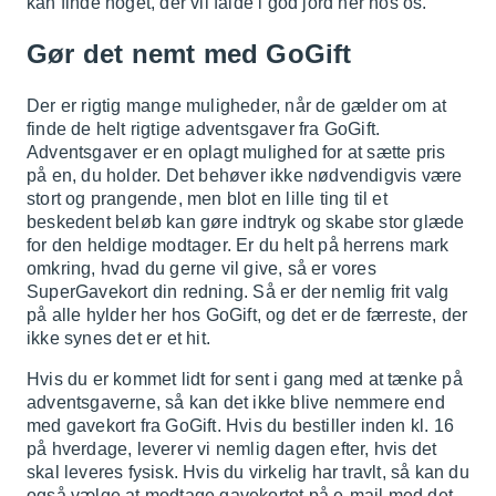
kan finde noget, der vil falde i god jord her hos os.
Gør det nemt med GoGift
Der er rigtig mange muligheder, når de gælder om at
finde de helt rigtige adventsgaver fra GoGift.
Adventsgaver er en oplagt mulighed for at sætte pris
på en, du holder. Det behøver ikke nødvendigvis være
stort og prangende, men blot en lille ting til et
beskedent beløb kan gøre indtryk og skabe stor glæde
for den heldige modtager. Er du helt på herrens mark
omkring, hvad du gerne vil give, så er vores
SuperGavekort din redning. Så er der nemlig frit valg
på alle hylder her hos GoGift, og det er de færreste, der
ikke synes det er et hit.
Hvis du er kommet lidt for sent i gang med at tænke på
adventsgaverne, så kan det ikke blive nemmere end
med gavekort fra GoGift. Hvis du bestiller inden kl. 16
på hverdage, leverer vi nemlig dagen efter, hvis det
skal leveres fysisk. Hvis du virkelig har travlt, så kan du
også vælge at modtage gavekortet på e-mail med det