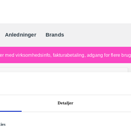
Anledninger
Brands
Danmarks gaveportal nr. 
nger med virksomhedsinfo, fakturabetaling, adgang for flere br
Detaljer
ies