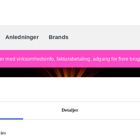
Anledninger
Brands
Danmarks gaveportal nr. 
nger med virksomhedsinfo, fakturabetaling, adgang for flere br
Detaljer
ies