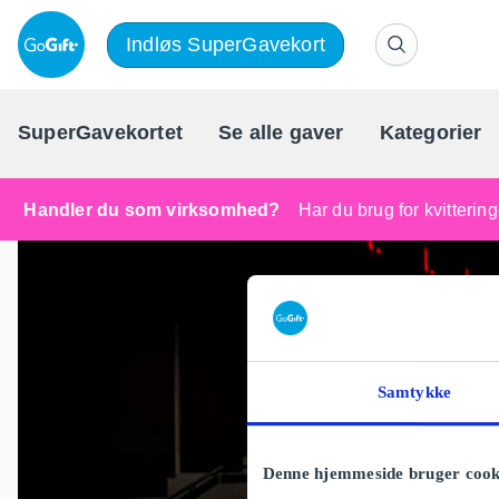
Indløs SuperGavekort
SuperGavekortet
Se alle gaver
Kategorier
Handler du som virksomhed?
Har du brug for kvitteri
Samtykke
Denne hjemmeside bruger cook