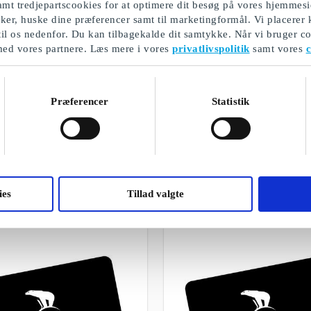
mt tredjepartscookies for at optimere dit besøg på vores hjemmesi
ikker, huske dine præferencer samt til marketingformål. Vi placerer
til os nedenfor. Du kan tilbagekalde dit samtykke. Når vi bruger co
med vores partnere. Læs mere i vores
privatlivspolitik
samt vores
c
Præferencer
Statistik
Biograftur for 2 personer
Et udvalg af vores gaver
ies
Tillad valgte