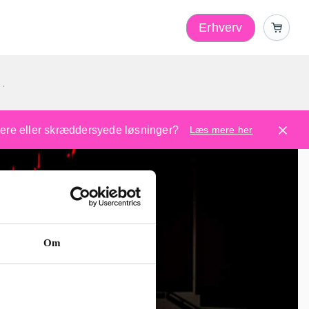
Erhverv
1
ugere eller skræddersyede løsninger?
Læs mere her
Om