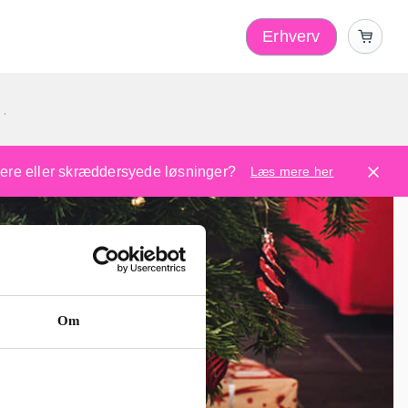
Erhverv
1
ugere eller skræddersyede løsninger?
Læs mere her
Om