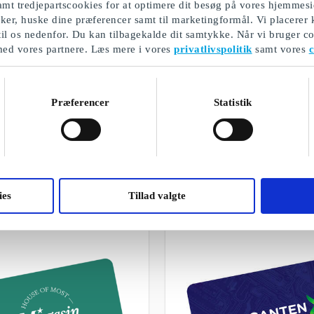
mt tredjepartscookies for at optimere dit besøg på vores hjemmesi
ikker, huske dine præferencer samt til marketingformål. Vi placerer
til os nedenfor. Du kan tilbagekalde dit samtykke. Når vi bruger co
med vores partnere. Læs mere i vores
privatlivspolitik
samt vores
c
Præferencer
Statistik
Julegaver til medarbejdere
Et udvalg af vores gaver
ies
Tillad valgte