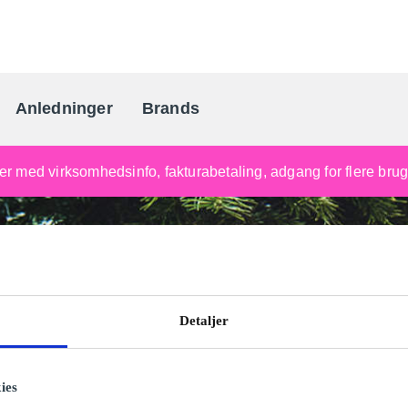
Anledninger
Brands
Danmarks gaveportal nr. 
nger med virksomhedsinfo, fakturabetaling, adgang for flere br
Detaljer
ies