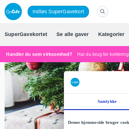
Indløs SuperGavekort
SuperGavekortet
Se alle gaver
Kategorier
Handler du som virksomhed?
Har du brug for kvitteri
Samtykke
Denne hjemmeside bruger cook