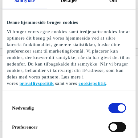
Samtykke
Detaljer
Om
Ismageriet DK Gavekort
TV 2 Play DK Gavekort
Denne hjemmeside bruger cookies
Hjemmelavet is af de
TV 2 Play - serier, nyheder
bedste råvarer
og underholdning
Vi bruger vores egne cookies samt tredjepartscookies for at
optimere dit besøg på vores hjemmeside ved at sikre
Fra
50 kr.
Fra
179 kr.
korrekt funktionalitet, generere statistikker, huske dine
præferencer samt til marketingformål. Vi placerer kun
cookies, der kræver dit samtykke, når du har givet det til os
nedenfor. Du kan tilbagekalde dit samtykke. Når vi bruger
cookies, behandler vi kortvarigt din IP-adresse, som kan
deles med vores partnere. Læs mere i
vores
privatlivspolitik
samt vores
cookiepolitik
.
Samtykkevalg
Nødvendig
Præferencer
NAME IT DK Gavekort
Bog & idé Gavekort
Trendy og komfortabel
Brætspil, hobby, skoleting