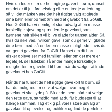
Hvis du leder efter de helt rigtige gaver til børn, uanset
om det er til jul, fødselsdag eller en tredje anledning,
så vil det måske være det helt rigtige valg at glæde
dine børn eller børnebørn med et gavekort fra GoGift.
Hos GoGift har vi nemlig et stort udvalg af en masse
forskellige sjove og spændende gavekort, som
børnene helt sikkert vil blive glade for uanset alder. Så
hvis du ikke ved, hvilken gave, som du gerne vil glæde
dine børn med, så er der en masse muligheder, hvis du
vælger et gavekort fra GoGift. Uanset om dit barn
elsker oplevelser med familien, eller om det mere er
legetøjet, der trækker, så er der mange forskellige
muligheder for gavekort til børn, når du vælger at finde
gavekortet hos GoGift.
Når du har fundet de helt rigtige gavekort til børn, så
har du mulighed for selv at vælge, hvor meget
gavekortet skal lyde på. Så er det nemt både at vælge
den rette gave, samtidig med at du får budgettet til at
hænge sammen. Tag et kig på vores store udvalg af
gavekort til oplevelser og butikker og find de perfekte