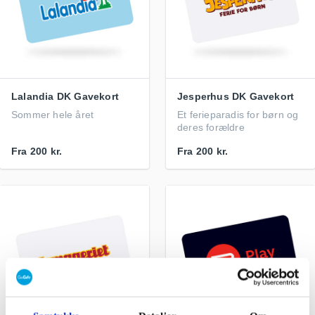
Lalandia DK Gavekort
Jesperhus DK Gavekort
Sommer hele året
Et ferieparadis for børn og
deres forældre
Fra
200 kr.
Fra
200 kr.