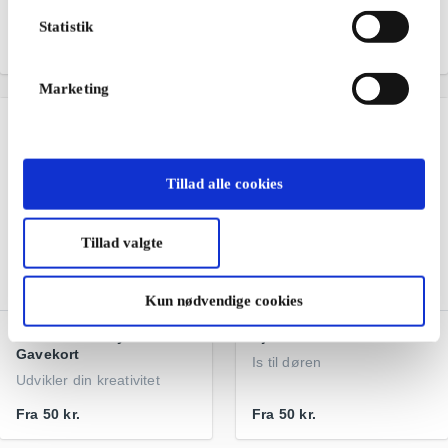
mode til børn
og store læseoplevelser
Statistik
Fra
100 kr.
Fra
50 kr.
Marketing
Tillad alle cookies
Tillad valgte
Kun nødvendige cookies
Panduro Hobby DK
Hjem-IS DK Gavekort
Gavekort
Is til døren
Udvikler din kreativitet
Fra
50 kr.
Fra
50 kr.