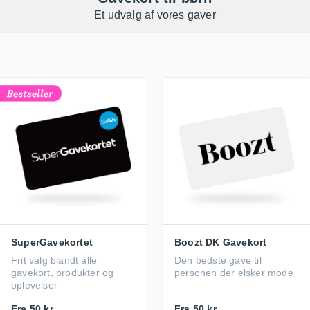
Et udvalg af vores gaver
SuperGavekortet
Boozt DK Gavekort
Frit valg blandt alle
Den bedste gave til
gavekort, produkter og
personen der elsker mode
oplevelser
Fra
50 kr.
Fra
50 kr.