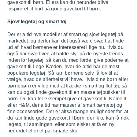
gavekort til børn. Ellers kan du herunder blive
inspireret til bud på gode gavekort til børn.
Sjovt legetøj og smart tøj
Der er altid nye modeller af smart og sjovt legetøj på
markedet, og derfor kan det også være svært at finde
ud af, hvad børnene er interesseret i lige nu. Hvis du
også har svært ved at holde styr på de nyeste trends
inden for legetøj, så kan du med fordel give poderne et
gavekort til
Lege-Kæden
, hvor de altid har de mest
populære legetøj. Så kan børnene selv få lov til at
vælge, hvad de allerhelst vil have. Hvis dine børn eller
børnebørn er vilde med at trække i smart og flot tøj, så
kan du også finde gavekort til en masse tøjbutikker til
børn. Du kan for eksempel give et gavekort til
Name It
eller
H&M
, der altid har masser af smart børnetøj og
fine accessories. Der er altså mange muligheder for, at
du kan finde gode gavekort til børn, der ikke kan få nok
legetøj til samlingen, eller som elsker at få en ny
nederdel eller et par smarte sko.