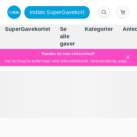
Indløs SuperGavekort
SuperGavekortet
Se
Kategorier
Anle
alle
Danm
gaver
Handler du som virksomhed?
Har du brug for kvitteringer med virksomhedsinfo, fakturabetaling, adgang for flere brugere eller skræddersyede løsninger?
Læs mere her