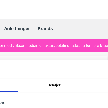
Anledninger
Brands
Danmarks gaveportal nr. 
nger med virksomhedsinfo, fakturabetaling, adgang for flere br
Detaljer
ies