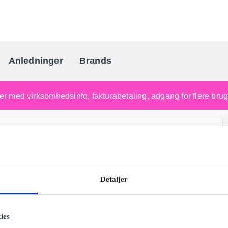
Anledninger
Brands
Danmarks gaveportal nr. 
nger med virksomhedsinfo, fakturabetaling, adgang for flere br
Detaljer
ies