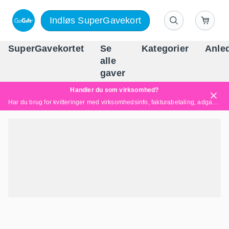
Indløs SuperGavekort
SuperGavekortet
Se
Kategorier
Anle
alle
Danm
gaver
Handler du som virksomhed?
Har du brug for kvitteringer med virksomhedsinfo, fakturabetaling, adgang for flere brugere eller skræddersyede løsninger?
Læs mere her