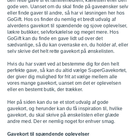
den rette gave til et familiemedlem, kæresten eller den
gode ven. Uanset om du skal finde på gaveønsker selv
eller finde gaver til andre, så har vi løsningen her hos
GoGift. Hos os finder du nemlig et bredt udvalg af
alverdens gavekort til spændende og sjove oplevelser,
lækre butikker, selvforkælelse og meget mere. Hos
GoGift kan du finde en gave lidt ud over det
sædvanlige, så du kan overraske en, du holder af, eller
selv skrive det helt rette gavekort på ønskelisten.
Hvis du har svært ved at bestemme dig for den helt
perfekte gave, så kan du altid vælge SuperGavekortet,
der giver dig mulighed for frit at vælge mellem alle
vores mange gavekort, uanset om det er oplevelsen
eller en bestemt butik, der trækker.
Her på siden kan du se et stort udvalg af gode
gavekort, og herunder kan du få inspiration til, hvilke
gavekort, du skal skrive på ønskelisten eller glæde
andre med. Der er nemlig noget for enhver smag.
Gavekort til spændende oplevelser