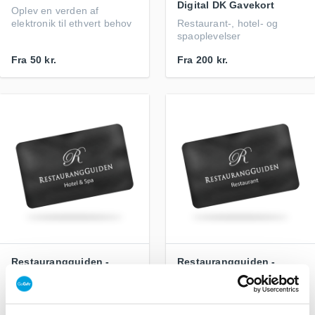
Digital DK Gavekort
Oplev en verden af
elektronik til ethvert behov
Restaurant-, hotel- og
spaoplevelser
Fra
50 kr.
Fra
200 kr.
Restaurangguiden -
Restaurangguiden -
Hotel & Spa DK Gavekort
Restaurant DK Gavekort
Et gavekort til masser af
Et gavekort til masser af
oplevelser
oplevelser