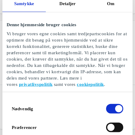
Samtykke
Detaljer
Om
Fra
200 kr.
Fra
200 kr.
Denne hjemmeside bruger cookies
Vi bruger vores egne cookies samt tredjepartscookies for at
optimere dit besøg på vores hjemmeside ved at sikre
korrekt funktionalitet, generere statistikker, huske dine
præferencer samt til marketingformål. Vi placerer kun
cookies, der kræver dit samtykke, når du har givet det til os
nedenfor. Du kan tilbagekalde dit samtykke. Når vi bruger
cookies, behandler vi kortvarigt din IP-adresse, som kan
deles med vores partnere. Læs mere i
vores
privatlivspolitik
samt vores
cookiepolitik
.
Saxo DK Gavekort
Fashioncheque DK
Gavekort
Bøger, e-bøger og
Samtykkevalg
lydbøger
Et modegavekort til mange
Nødvendig
butikskæder og webshops
Fra
50 kr.
Fra
100 kr.
Præferencer