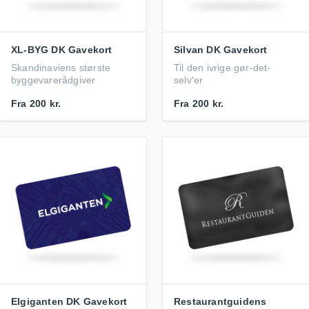
XL-BYG DK Gavekort
Silvan DK Gavekort
Skandinaviens største
Til den ivrige gør-det-
byggevarerådgiver
selv'er
Fra
200 kr.
Fra
200 kr.
Elgiganten DK Gavekort
Restaurantguidens