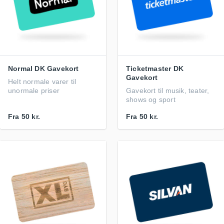
Normal DK Gavekort
Ticketmaster DK
Gavekort
Helt normale varer til
unormale priser
Gavekort til musik, teater,
shows og sport
Fra
50 kr.
Fra
50 kr.