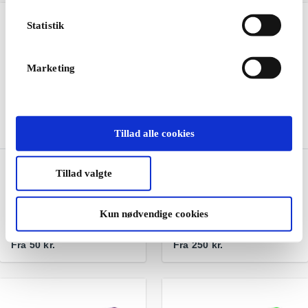
Statistik
Marketing
Tillad alle cookies
Bog & idé Gavekort
Go Nordic Cruiseline DK
Tillad valgte
Gavekort
Brætspil, hobby, skoleting
og store læseoplevelser
Beløbsgavekort til
eventyrlige oplevelser til
Kun nødvendige cookies
søs
Fra
50 kr.
Fra
250 kr.