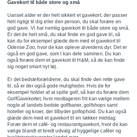
Gavekort til både store og små
Uanset alder er der helt sikkert et gavekort, der passer
helt rigtigt til dig eller den person, du skal forære en
god gave. Vi har nemlig gavekort til både store og små.
Er det de helt små, du skal finde en god gave til, så
kan du for eksempel glæde dem med et gavekort til
Odense Zoo, hvor de kan opleve alverdens dyr. Det er
også en god gave, som I kan dele sammen. Du kan
også forære dem et gavekort til H&M, så de kan finde
sig noget smart nyt tøj.
Er det bedsteforældrene, du skal finde den rette gave
til, så er der også gode muligheder. Hvis de for
eksempel holder af at spille golf, så kan du forære dem
GolfGavekortet, hvor modtageren frit kan vælge mellem
nogle af landets bedste golfbaner, golfshops samt
hoteller og kroer, der tilbyder golfophold. Du kan også
glæde dem med et gavekort til en lækker middag.
Forær dem et café- og restaurantgavekort, hvor de kan
vælge blandt et bredt udvalg af hyggelige caféer og