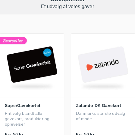
Et udvalg af vores gaver
SuperGavekortet
Zalando DK Gavekort
Frit valg blandt alle
Danmarks største udvalg
gavekort, produkter og
af mode
oplevelser
Fra
50 kr.
Fra
50 kr.