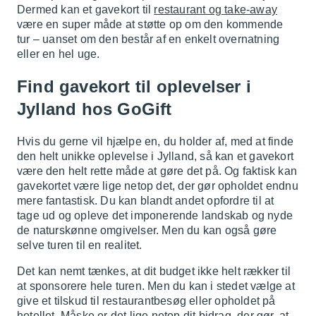
Dermed kan et gavekort til
restaurant og take-away
være en super måde at støtte op om den kommende
tur – uanset om den består af en enkelt overnatning
eller en hel uge.
Find gavekort til oplevelser i
Jylland hos GoGift
Hvis du gerne vil hjælpe en, du holder af, med at finde
den helt unikke oplevelse i Jylland, så kan et gavekort
være den helt rette måde at gøre det på. Og faktisk kan
gavekortet være lige netop det, der gør opholdet endnu
mere fantastisk. Du kan blandt andet opfordre til at
tage ud og opleve det imponerende landskab og nyde
de naturskønne omgivelser. Men du kan også gøre
selve turen til en realitet.
Det kan nemt tænkes, at dit budget ikke helt rækker til
at sponsorere hele turen. Men du kan i stedet vælge at
give et tilskud til restaurantbesøg eller opholdet på
hotellet. Måske er det lige netop dit bidrag, der gør, at