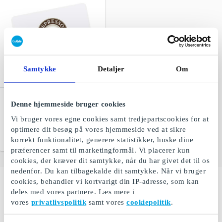
Samtykke
Detaljer
Om
Espresso House DK
Denne hjemmeside bruger cookies
Gavekort
Vi bruger vores egne cookies samt tredjepartscookies for at
Glæden ved god kaffe
optimere dit besøg på vores hjemmeside ved at sikre
Fra
100 kr.
korrekt funktionalitet, generere statistikker, huske dine
præferencer samt til marketingformål. Vi placerer kun
cookies, der kræver dit samtykke, når du har givet det til os
nedenfor. Du kan tilbagekalde dit samtykke. Når vi bruger
cookies, behandler vi kortvarigt din IP-adresse, som kan
deles med vores partnere. Læs mere i
Giv et gavekort til spændende oplevelser i Jylland.
vores
privatlivspolitik
samt vores
cookiepolitik
.
Opdag den jyske charme med