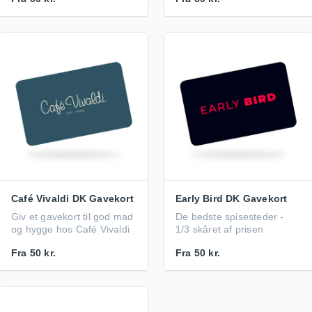
Café Vivaldi DK Gavekort
Early Bird DK Gavekort
Giv et gavekort til god mad
De bedste spisesteder -
og hygge hos Café Vivaldi
1/3 skåret af prisen
Fra
50 kr.
Fra
50 kr.