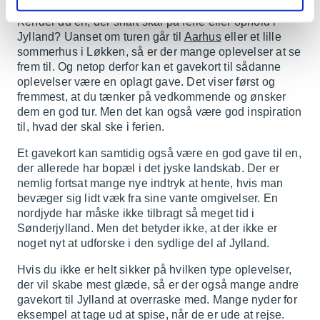
Kender du en, der snart skal på ferie eller ophold i
Jylland? Uanset om turen går til
Aarhus
eller et lille
sommerhus i Løkken, så er der mange oplevelser at se
frem til. Og netop derfor kan et gavekort til sådanne
oplevelser være en oplagt gave. Det viser først og
fremmest, at du tænker på vedkommende og ønsker
dem en god tur. Men det kan også være god inspiration
til, hvad der skal ske i ferien.
Et gavekort kan samtidig også være en god gave til en,
der allerede har bopæl i det jyske landskab. Der er
nemlig fortsat mange nye indtryk at hente, hvis man
bevæger sig lidt væk fra sine vante omgivelser. En
nordjyde har måske ikke tilbragt så meget tid i
Sønderjylland. Men det betyder ikke, at der ikke er
noget nyt at udforske i den sydlige del af Jylland.
Hvis du ikke er helt sikker på hvilken type oplevelser,
der vil skabe mest glæde, så er der også mange andre
gavekort til Jylland at overraske med. Mange nyder for
eksempel at tage ud at spise, når de er ude at rejse.