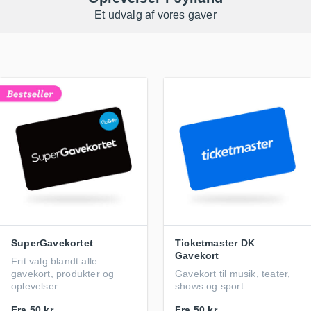
Et udvalg af vores gaver
SuperGavekortet
Ticketmaster DK
Gavekort
Frit valg blandt alle
gavekort, produkter og
Gavekort til musik, teater,
oplevelser
shows og sport
Fra
50 kr.
Fra
50 kr.