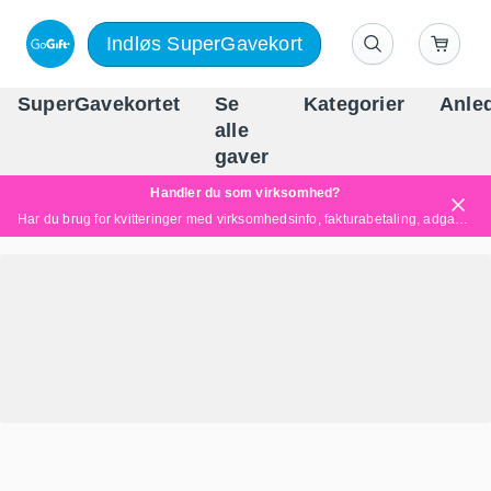
Indløs SuperGavekort
SuperGavekortet
Se
Kategorier
Anle
alle
Danm
gaver
Handler du som virksomhed?
Har du brug for kvitteringer med virksomhedsinfo, fakturabetaling, adgang for flere brugere eller skræddersyede løsninger?
Læs mere her