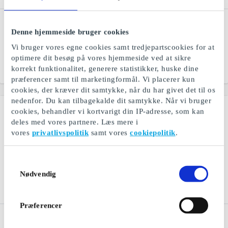
Ismageriet DK Gavekort
Out of Bounds DK
Gavekort
Denne hjemmeside bruger cookies
Hjemmelavet is af de
bedste råvarer
Den bedste gave til enhver
Vi bruger vores egne cookies samt tredjepartscookies for at
golfspiller
optimere dit besøg på vores hjemmeside ved at sikre
korrekt funktionalitet, generere statistikker, huske dine
Fra
50 kr.
Fra
50 kr.
præferencer samt til marketingformål. Vi placerer kun
cookies, der kræver dit samtykke, når du har givet det til os
nedenfor. Du kan tilbagekalde dit samtykke. Når vi bruger
cookies, behandler vi kortvarigt din IP-adresse, som kan
deles med vores partnere. Læs mere i
vores
privatlivspolitik
samt vores
cookiepolitik
.
Samtykkevalg
Nødvendig
Præferencer
TV 2 Play DK Gavekort
Mr. Beef DK Gavekort