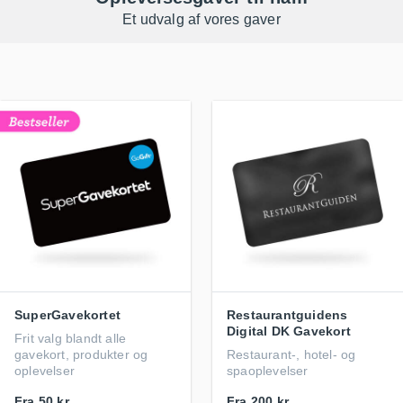
Et udvalg af vores gaver
SuperGavekortet
Restaurantguidens
Digital DK Gavekort
Frit valg blandt alle
gavekort, produkter og
Restaurant-, hotel- og
oplevelser
spaoplevelser
Fra
50 kr.
Fra
200 kr.