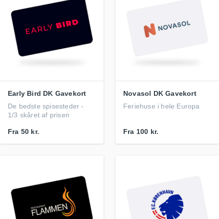
Early Bird DK Gavekort
Novasol DK Gavekort
De bedste spisesteder -
Feriehuse i hele Europa
1/3 skåret af prisen
Fra
50 kr.
Fra
100 kr.