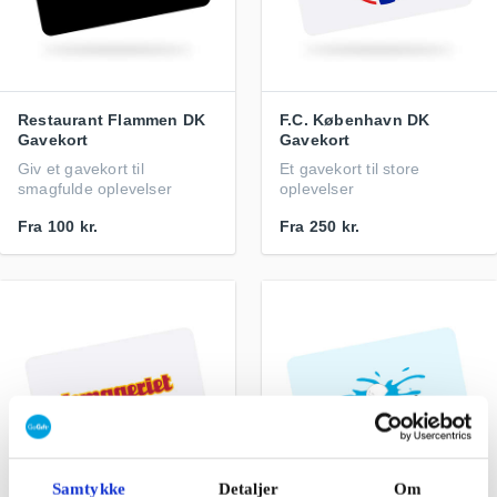
Restaurant Flammen DK
F.C. København DK
Gavekort
Gavekort
Giv et gavekort til
Et gavekort til store
smagfulde oplevelser
oplevelser
Fra
100 kr.
Fra
250 kr.
Samtykke
Detaljer
Om