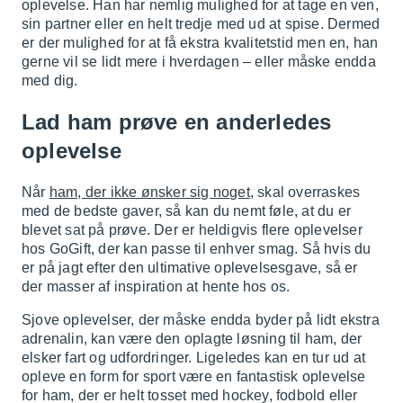
oplevelse. Han har nemlig mulighed for at tage en ven,
sin partner eller en helt tredje med ud at spise. Dermed
er der mulighed for at få ekstra kvalitetstid men en, han
gerne vil se lidt mere i hverdagen – eller måske endda
med dig.
Lad ham prøve en anderledes
oplevelse
Når
ham, der ikke ønsker sig noget
, skal overraskes
med de bedste gaver, så kan du nemt føle, at du er
blevet sat på prøve. Der er heldigvis flere oplevelser
hos GoGift, der kan passe til enhver smag. Så hvis du
er på jagt efter den ultimative oplevelsesgave, så er
der masser af inspiration at hente hos os.
Sjove oplevelser, der måske endda byder på lidt ekstra
adrenalin, kan være den oplagte løsning til ham, der
elsker fart og udfordringer. Ligeledes kan en tur ud at
opleve en form for sport være en fantastisk oplevelse
for ham, der er helt tosset med hockey, fodbold eller