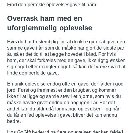
Find den perfekte oplevelsesgave til ham.
Overrask ham med en
uforglemmelig oplevelse
Hvis du har bestemt dig for, at du ikke gider at give den
samme gave i år, som du måske har gjort de sidste par
år, så er det tid til at lægge hovedet i blød. For hvis
ham, der skal forkæles med en gave, ikke rigtig ønsker
sig noget eller mangler noget, så kan det være svært at
finde den perfekte gave.
En unik oplevelse er dog ofte en gave, der falder i god
jord. Først og fremmest er den brugbar, og kommer
ikke til at ligge og samle støv i et hjørne, som hvis du
måske havde givet endnu en bog igen i år. For det
andet kan du aldrig få for mange oplevelser – og når
du får en fed oplevelse i gave, bliver det kun endnu
bedre.
Hos GoGift byder vi på flere oplevelser, der kan falde i