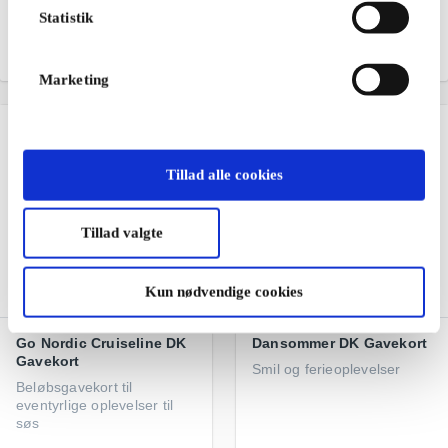
TV 2 Play - serier, nyheder
Gourmetkød leveret til din
Statistik
og underholdning
hoveddør
Fra
179 kr.
Fra
100 kr.
Marketing
Tillad alle cookies
Tillad valgte
Kun nødvendige cookies
Go Nordic Cruiseline DK
Dansommer DK Gavekort
Gavekort
Smil og ferieoplevelser
Beløbsgavekort til
eventyrlige oplevelser til
søs