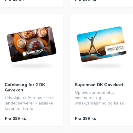
Cafébesøg for 2 DK
Superman DK Gavekort
Gavekort
Oplevelser med bl.a.
Udvalgte caféer over hele
casino, øl- og
landet serverer klassiske
whiskysmagning og kajak
favoritter for to
Fra
399 kr.
Fra
399 kr.