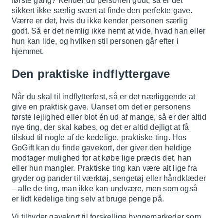
første gang? Kender du personen godt, så er det
sikkert ikke særlig svært at finde den perfekte gave.
Værre er det, hvis du ikke kender personen særlig
godt. Så er det nemlig ikke nemt at vide, hvad han eller
hun kan lide, og hvilken stil personen går efter i
hjemmet.
Den praktiske indflyttergave
Når du skal til indflytterfest, så er det nærliggende at
give en praktisk gave. Uanset om det er personens
første lejlighed eller blot én ud af mange, så er der altid
nye ting, der skal købes, og det er altid dejligt at få
tilskud til nogle af de kedelige, praktiske ting. Hos
GoGift kan du finde gavekort, der giver den heldige
modtager mulighed for at købe lige præcis det, han
eller hun mangler. Praktiske ting kan være alt lige fra
gryder og pander til værktøj, sengetøj eller håndklæder
– alle de ting, man ikke kan undvære, men som også
er lidt kedelige ting selv at bruge penge på.
Vi tilbyder gavekort til forskellige byggemarkeder som