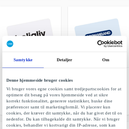
Samtykke
Detaljer
Om
BoligLiv DK Gavekort
Drømmeland DK
Gavekort
Denne hjemmeside bruger cookies
Bolig med familien i
centrum
Specialiseret
Vi bruger vores egne cookies samt tredjepartscookies for at
sengeforretning, find alt til
optimere dit besøg på vores hjemmeside ved at sikre
soveværelset her
korrekt funktionalitet, generere statistikker, huske dine
præferencer samt til marketingformål. Vi placerer kun
Fra
199 kr.
Fra
200 kr.
cookies, der kræver dit samtykke, når du har givet det til os
nedenfor. Du kan tilbagekalde dit samtykke. Når vi bruger
cookies, behandler vi kortvarigt din IP-adresse, som kan