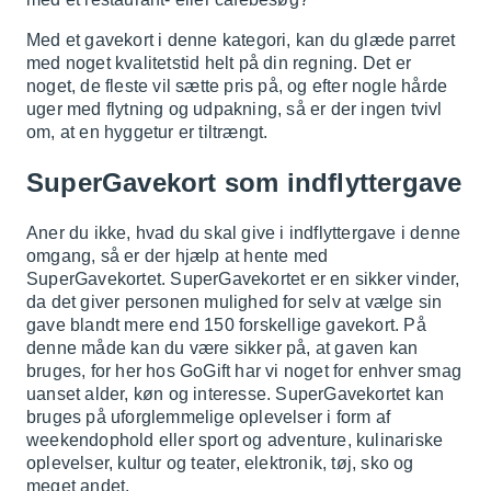
Med et gavekort i denne kategori, kan du glæde parret
med noget kvalitetstid helt på din regning. Det er
noget, de fleste vil sætte pris på, og efter nogle hårde
uger med flytning og udpakning, så er der ingen tvivl
om, at en hyggetur er tiltrængt.
SuperGavekort som indflyttergave
Aner du ikke, hvad du skal give i indflyttergave i denne
omgang, så er der hjælp at hente med
SuperGavekortet. SuperGavekortet er en sikker vinder,
da det giver personen mulighed for selv at vælge sin
gave blandt mere end 150 forskellige gavekort. På
denne måde kan du være sikker på, at gaven kan
bruges, for her hos GoGift har vi noget for enhver smag
uanset alder, køn og interesse. SuperGavekortet kan
bruges på uforglemmelige oplevelser i form af
weekendophold eller sport og adventure, kulinariske
oplevelser, kultur og teater, elektronik, tøj, sko og
meget andet.