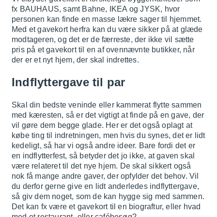
fx BAUHAUS, samt Bahne, IKEA og JYSK, hvor
personen kan finde en masse lækre sager til hjemmet.
Med et gavekort herfra kan du være sikker på at glæde
modtageren, og det er de færreste, der ikke vil sætte
pris på et gavekort til en af ovennævnte butikker, når
der er et nyt hjem, der skal indrettes.
Indflyttergave til par
Skal din bedste veninde eller kammerat flytte sammen
med kæresten, så er det vigtigt at finde på en gave, der
vil gøre dem begge glade. Her er det også oplagt at
købe ting til indretningen, men hvis du synes, det er lidt
kedeligt, så har vi også andre ideer. Bare fordi det er
en indflytterfest, så betyder det jo ikke, at gaven skal
være relateret til det nye hjem. De skal sikkert også
nok få mange andre gaver, der opfylder det behov. Vil
du derfor gerne give en lidt anderledes indflyttergave,
så giv dem noget, som de kan hygge sig med sammen.
Det kan fx være et gavekort til en biograftur, eller hvad
med et restaurant- eller cafébesøg?