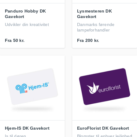
Panduro Hobby DK
Lysmesteren DK
Gavekort
Gavekort
Udvikler din kreativitet
Danmarks førende
lampeforhandler
Fra
50 kr.
Fra
200 kr.
Hjem-IS DK Gavekort
EuroFlorist DK Gavekort
Is til døren
Blomster til enhver lejlighed