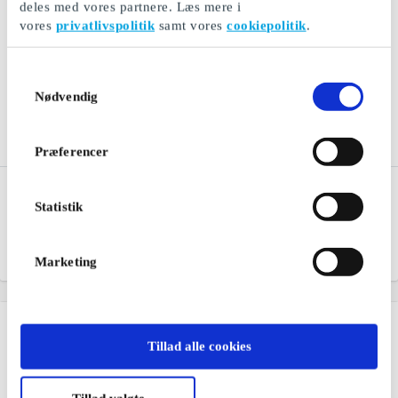
deles med vores partnere. Læs mere i
vores
privatlivspolitik
samt vores
cookiepolitik
.
Samtykkevalg
Nødvendig
Præferencer
Booztlet DK Gavekort
Ismageriet DK Gavekort
Statistik
Den perfekte gave til
Hjemmelavet is af de
tilbudsjægere
bedste råvarer
Fra
50 kr.
Fra
50 kr.
Marketing
Tillad alle cookies