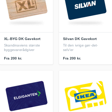
XL-BYG DK Gavekort
Silvan DK Gavekort
Skandinaviens største
Til den ivrige gør-det-
byggevarerådgiver
selv'er
Fra
200 kr.
Fra
200 kr.