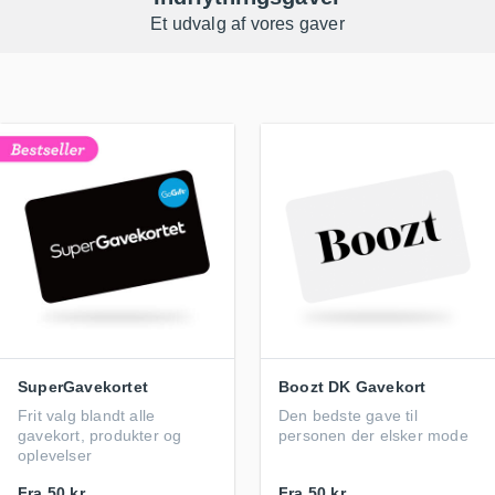
Et udvalg af vores gaver
SuperGavekortet
Boozt DK Gavekort
Frit valg blandt alle
Den bedste gave til
gavekort, produkter og
personen der elsker mode
oplevelser
Fra
50 kr.
Fra
50 kr.