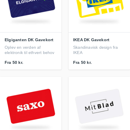
Elgiganten DK Gavekort
IKEA DK Gavekort
Oplev en verden af
Skandinavisk design fra
elektronik til ethvert behov
IKEA
Fra
50 kr.
Fra
50 kr.