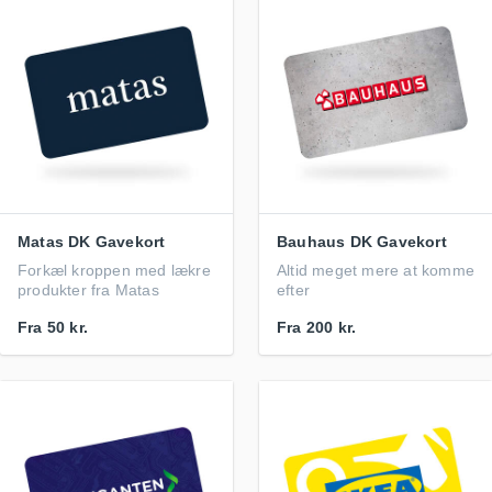
Matas DK Gavekort
Bauhaus DK Gavekort
Forkæl kroppen med lækre
Altid meget mere at komme
produkter fra Matas
efter
Fra
50 kr.
Fra
200 kr.