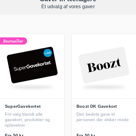
Et udvalg af vores gaver
SuperGavekortet
Boozt DK Gavekort
Frit valg blandt alle
Den bedste gave til
gavekort, produkter og
personen der elsker mode
oplevelser
Fra
50 kr.
Fra
50 kr.