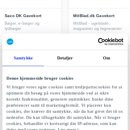
Saxo DK Gavekort
MitBlad.dk Gavekort
Bøger, e-bøger og
MitBlad - ugeblade,
lydbøger
magasiner og tegneserier
Fra
50 kr.
Fra
199 kr.
Samtykke
Detaljer
Om
Denne hjemmeside bruger cookies
Vi bruger vores egne cookies samt tredjepartscookies for at
optimere dit besøg på vores hjemmeside ved at sikre
korrekt funktionalitet, generere statistikker, huske dine
præferencer samt til marketingformål. Vi placerer kun
cookies, der kræver dit samtykke, når du har givet det til os
nedenfor. Du kan tilbagekalde dit samtykke. Når vi bruger
Fashioncheque DK
Bog & idé Gavekort
cookies, behandler vi kortvarigt din IP-adresse, som kan
Gavekort
Brætspil, hobby, skoleting
deles med vores partnere. Læs mere i